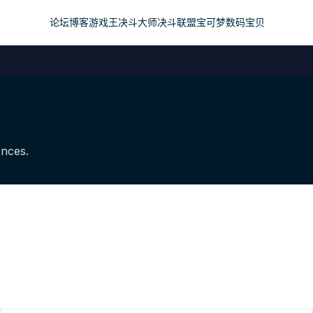
论坛
博客
游戏王
决斗大师
决斗联盟
宝可梦
数码宝贝
ences.