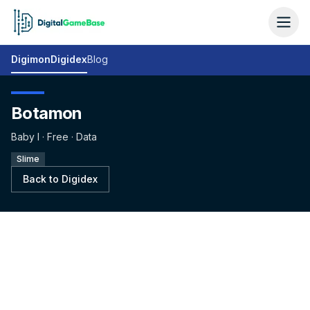
Digimon
Digidex
Blog
Botamon
Baby I · Free · Data
Slime
Back to Digidex