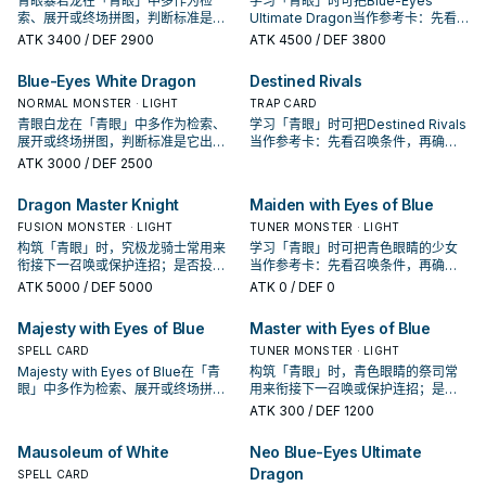
青眼暴君龙在「青眼」中多作为检
学习「青眼」时可把Blue-Eyes
索、展开或终场拼图，判断标准是它
Ultimate Dragon当作参考卡：先看
出现在成功起手中的频率。
召唤条件，再确认它是起手、展开还
ATK
3400
/ DEF 2900
ATK
4500
/ DEF 3800
是收益卡。
Blue-Eyes White Dragon
Destined Rivals
NORMAL MONSTER · LIGHT
TRAP CARD
青眼白龙在「青眼」中多作为检索、
学习「青眼」时可把Destined Rivals
展开或终场拼图，判断标准是它出现
当作参考卡：先看召唤条件，再确认
在成功起手中的频率。
它是起手、展开还是收益卡。
ATK
3000
/ DEF 2500
Dragon Master Knight
Maiden with Eyes of Blue
FUSION MONSTER · LIGHT
TUNER MONSTER · LIGHT
构筑「青眼」时，究极龙骑士常用来
学习「青眼」时可把青色眼睛的少女
衔接下一召唤或保护连招；是否投入
当作参考卡：先看召唤条件，再确认
取决于你的手坑／解场配置。
它是起手、展开还是收益卡。
ATK
5000
/ DEF 5000
ATK
0
/ DEF 0
Majesty with Eyes of Blue
Master with Eyes of Blue
SPELL CARD
TUNER MONSTER · LIGHT
Majesty with Eyes of Blue在「青
构筑「青眼」时，青色眼睛的祭司常
眼」中多作为检索、展开或终场拼
用来衔接下一召唤或保护连招；是否
图，判断标准是它出现在成功起手中
投入取决于你的手坑／解场配置。
ATK
300
/ DEF 1200
的频率。
Mausoleum of White
Neo Blue-Eyes Ultimate
Dragon
SPELL CARD