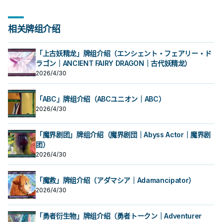
相关牌组介绍
「上古妖精龙」牌组介绍（エンシェント・フェアリー・ド
ラゴン｜ANCIENT FAIRY DRAGON｜古代妖精龙）
2026/4/30
「ABC」牌组介绍（ABCユニオン｜ABC）
2026/4/30
「魔界剧团」牌组介绍（魔界剧団｜Abyss Actor｜魔界剧
团）
2026/4/30
「魔救」牌组介绍（アダマシア｜Adamancipator）
2026/4/30
「勇者衍生物」牌组介绍（勇者トークン｜Adventurer