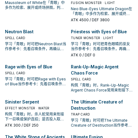
Mausoleum of White在「青眼」中
FUSION MONSTER · LIGHT
多作为检索、展开或终场拼图，判断
Neo Blue-Eyes Ultimate Dragon在
标准是它出现在成功起手中的频率。
「青眼」中多作为检索、展开或终场
拼图，判断标准是它出现在成功起手
ATK
4500
/ DEF 3800
中的频率。
Neutron Blast
Priestess with Eyes of Blue
SPELL CARD
TUNER MONSTER · LIGHT
学习「青眼」时可把Neutron Blast当
学习「青眼」时可把青色眼睛的巫女
作参考卡：先看召唤条件，再确认它
当作参考卡：先看召唤条件，再确认
是起手、展开还是收益卡。
它是起手、展开还是收益卡。
ATK
0
/ DEF 0
Rage with Eyes of Blue
Rank-Up-Magic Argent
Chaos Force
SPELL CARD
学习「青眼」时可把Rage with Eyes
SPELL CARD
of Blue当作参考卡：先看召唤条件，
构筑「青眼」时，Rank-Up-Magic
再确认它是起手、展开还是收益卡。
Argent Chaos Force常用来衔接下一
召唤或保护连招；是否投入取决于你
的手坑／解场配置。
Sinister Serpent
The Ultimate Creature of
Destruction
EFFECT MONSTER · WATER
构筑「青眼」时，杀人蛇常用来衔接
TRAP CARD
下一召唤或保护连招；是否投入取决
学习「青眼」时可把The Ultimate
于你的手坑／解场配置。
ATK
300
/ DEF 250
Creature of Destruction当作参考
卡：先看召唤条件，再确认它是起
手、展开还是收益卡。
The White Stone of Ancients
Ultimate Fusion