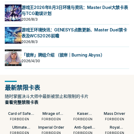
游戏王2026年8月3日环境与资讯：Master Duel大禁卡表
与TCG勘误计划
2026/8/3
游戏王环境快讯：GENESYS点数更新、Master Duel禁卡
表及WCS2026前瞻
2026/8/3
「彼岸」牌组介绍 （彼岸｜Burning Abyss）
2026/4/30
最新禁限卡表
随时掌握决斗大师中最新被禁止和限制的卡片
查看完整禁限卡表
Card of Safe
Mirage of
Kaiser
Mass Driver
Return
Nightmare
Colosseum
FORBIDDEN
FORBIDDEN
FORBIDDEN
FORBIDDEN
Ultimate
Imperial Order
Anti-Spell
Royal
Offering
Fragrance
Oppression
FORBIDDEN
FORBIDDEN
FORBIDDEN
FORBIDDEN