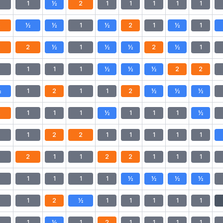
1
½
2
1
1
1
1
1
2
½
½
1
½
2
1
½
1
2
2
½
1
½
½
2
½
1
1
1
1
½
½
½
2
2
½
1
2
1
1
2
½
½
½
2
1
1
1
½
1
1
1
½
1
2
2
1
1
1
1
1
2
1
1
2
2
1
1
1
1
1
1
1
½
½
½
½
1
2
½
1
1
1
1
1
1
½
1
2
1
1
1
1