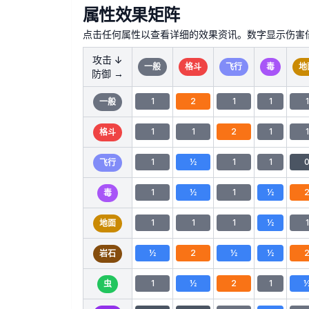
属性效果矩阵
点击任何属性以查看详细的效果资讯。数字显示伤害倍率：2
攻击
↓
一般
格斗
飞行
毒
地
防御
→
1
2
1
1
1
一般
1
1
2
1
1
格斗
1
½
1
1
飞行
1
½
1
½
毒
1
1
1
½
1
地面
½
2
½
½
岩石
1
½
2
1
虫