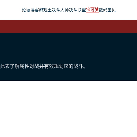
宝可梦
论坛
博客
游戏王
决斗大师
决斗联盟
数码宝贝
此表了解属性对战并有效规划您的战斗。