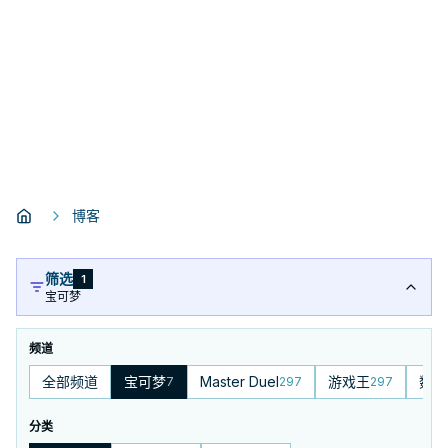
博客
筛选
1
宝可梦
频道
全部频道
宝可梦
Master Duel
游戏王
数码
7
297
297
分类