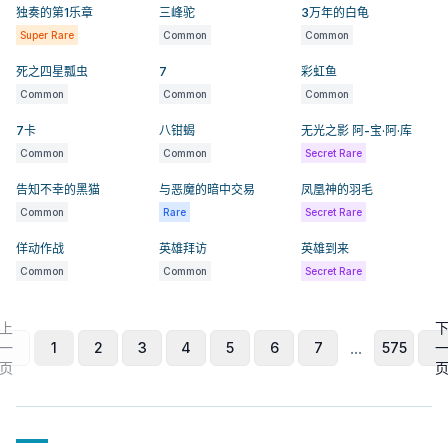
独奏的第1乐章
三峰驼
3万年的白龟
Super Rare
Common
Common
死之四星瓢虫
7
彩虹鱼
Common
Common
Common
7卡
八钳蝎
无光之影 阿-宝·阿·库
Common
Common
Secret Rare
告知不幸的黑猫
与恶魔的暗中交易
凤凰神的羽毛
Common
Rare
Secret Rare
佯动作战
英雄拜访
英雄到来
Common
Common
Secret Rare
上
...
一
1
2
3
4
5
6
7
575
页