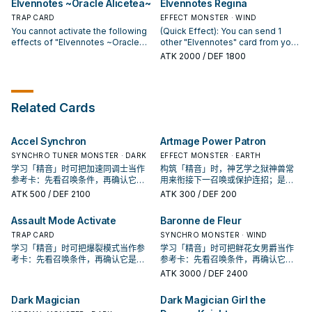
Elvennotes ~Oracle Alicetea~
Elvennotes Regina
TRAP CARD
EFFECT MONSTER · WIND
You cannot activate the following
(Quick Effect): You can send 1
effects of "Elvennotes ~Oracle
other "Elvennotes" card from your
Alicetea~" in the same Chain.
hand or face-up field to the GY;
ATK
2000
/ DEF 1800
Once per turn: You can target 1
Special Summon this card from
face-up monster you control;
your hand. If this card is Normal or
move that monster you control to
Special Summoned to the center
another of your Main Monster
Main Monster Zone: You can
Related Cards
Zones. When your opponent
Special Summon 1 "Elvennotes"
activates a Spell/Trap Card and
monster from your Deck, except
you control 3 or more
"Elvennotes Regina". If this card is
Accel Synchron
Artmage Power Patron
"Elvennotes" monsters: You can
sent to the GY as Synchro
negate that effect, then if you
Material: You can add this card to
SYNCHRO TUNER MONSTER · DARK
EFFECT MONSTER · EARTH
control a Synchro Monster, you
your hand. You can only use each
学习「精音」时可把加速同调士当作
构筑「精音」时，神艺学之狱神兽常
can destroy that card. You can
effect of "Elvennotes Regina"
参考卡：先看召唤条件，再确认它是
用来衔接下一召唤或保护连招；是否
only use this effect of
once per turn.
起手、展开还是收益卡。
投入取决于你的手坑／解场配置。
ATK
500
/ DEF 2100
ATK
300
/ DEF 200
"Elvennotes ~Oracle Alicetea~"
once per turn.
Assault Mode Activate
Baronne de Fleur
TRAP CARD
SYNCHRO MONSTER · WIND
学习「精音」时可把爆裂模式当作参
学习「精音」时可把鲜花女男爵当作
考卡：先看召唤条件，再确认它是起
参考卡：先看召唤条件，再确认它是
手、展开还是收益卡。
起手、展开还是收益卡。
ATK
3000
/ DEF 2400
Dark Magician
Dark Magician Girl the