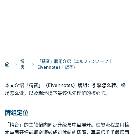
博
「精音」牌组介绍（エルフェンノーツ｜
客
Elvennotes｜耀圣）
本文介绍「精音」（Elvennotes）牌组：引擎怎么转、终
场怎么做，以及现环境下最该优先理解的核心卡。
牌组定位
「精音」的主轴偏向同步升级与中盘展开。理想流程是用检
索与展开把前期资源转成可续航的场面，再靠后手手段惩罚