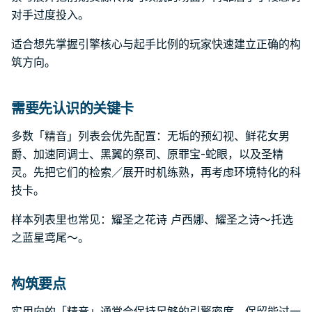
对手过度投入。
适合想先掌握引擎核心与起手比例的玩家快速建立正确的构
筑方向。
需要先认识的关键卡
多数「精音」列表会优先配置：无垢的预幻视、鲜花女男
爵、加速同调士、黑翼的祭司、原罪宝-蛇眼，以及圣精
灵。先把它们的检索／展开时机练熟，再考虑环境特化的科
技卡。
样本列表里也常见：耀圣之花诗 卢西娜、耀圣之诗～托选
之蓝星鸢尾～。
构筑要点
实用向的「精音」通常会保持足够的引擎密度，保留能过一