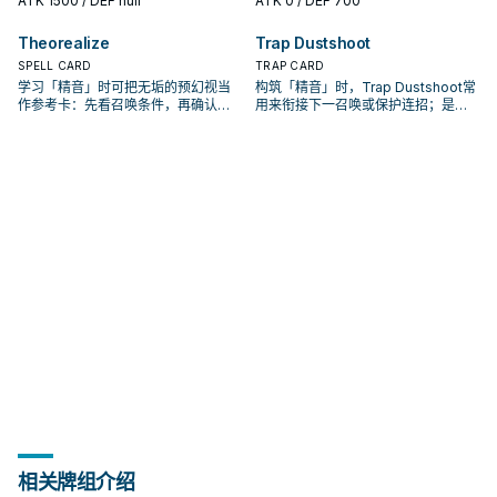
ATK
1500
/ DEF null
ATK
0
/ DEF 700
Theorealize
Trap Dustshoot
SPELL CARD
TRAP CARD
学习「精音」时可把无垢的预幻视当
构筑「精音」时，Trap Dustshoot常
作参考卡：先看召唤条件，再确认它
用来衔接下一召唤或保护连招；是否
是起手、展开还是收益卡。
投入取决于你的手坑／解场配置。
相关牌组介绍