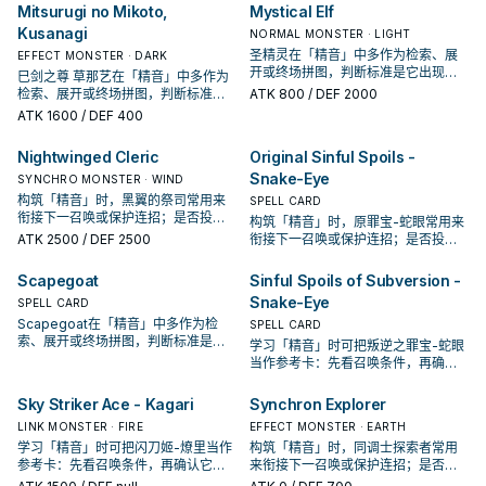
Mitsurugi no Mikoto,
Mystical Elf
Kusanagi
NORMAL MONSTER · LIGHT
圣精灵在「精音」中多作为检索、展
EFFECT MONSTER · DARK
开或终场拼图，判断标准是它出现在
巳剑之尊 草那艺在「精音」中多作为
成功起手中的频率。
检索、展开或终场拼图，判断标准是
ATK
800
/ DEF 2000
它出现在成功起手中的频率。
ATK
1600
/ DEF 400
Nightwinged Cleric
Original Sinful Spoils -
Snake-Eye
SYNCHRO MONSTER · WIND
构筑「精音」时，黑翼的祭司常用来
SPELL CARD
衔接下一召唤或保护连招；是否投入
构筑「精音」时，原罪宝-蛇眼常用来
取决于你的手坑／解场配置。
ATK
2500
/ DEF 2500
衔接下一召唤或保护连招；是否投入
取决于你的手坑／解场配置。
Scapegoat
Sinful Spoils of Subversion -
Snake-Eye
SPELL CARD
Scapegoat在「精音」中多作为检
SPELL CARD
索、展开或终场拼图，判断标准是它
学习「精音」时可把叛逆之罪宝-蛇眼
出现在成功起手中的频率。
当作参考卡：先看召唤条件，再确认
它是起手、展开还是收益卡。
Sky Striker Ace - Kagari
Synchron Explorer
LINK MONSTER · FIRE
EFFECT MONSTER · EARTH
学习「精音」时可把闪刀姬-燎里当作
构筑「精音」时，同调士探索者常用
参考卡：先看召唤条件，再确认它是
来衔接下一召唤或保护连招；是否投
起手、展开还是收益卡。
入取决于你的手坑／解场配置。