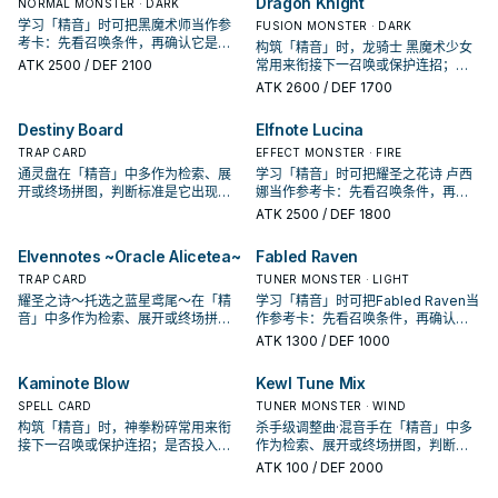
Dragon Knight
NORMAL MONSTER · DARK
学习「精音」时可把黑魔术师当作参
FUSION MONSTER · DARK
考卡：先看召唤条件，再确认它是起
构筑「精音」时，龙骑士 黑魔术少女
手、展开还是收益卡。
ATK
2500
/ DEF 2100
常用来衔接下一召唤或保护连招；是
否投入取决于你的手坑／解场配置。
ATK
2600
/ DEF 1700
Destiny Board
Elfnote Lucina
TRAP CARD
EFFECT MONSTER · FIRE
通灵盘在「精音」中多作为检索、展
学习「精音」时可把耀圣之花诗 卢西
开或终场拼图，判断标准是它出现在
娜当作参考卡：先看召唤条件，再确
成功起手中的频率。
认它是起手、展开还是收益卡。
ATK
2500
/ DEF 1800
Elvennotes ~Oracle Alicetea~
Fabled Raven
TRAP CARD
TUNER MONSTER · LIGHT
耀圣之诗～托选之蓝星鸢尾～在「精
学习「精音」时可把Fabled Raven当
音」中多作为检索、展开或终场拼
作参考卡：先看召唤条件，再确认它
图，判断标准是它出现在成功起手中
是起手、展开还是收益卡。
ATK
1300
/ DEF 1000
的频率。
Kaminote Blow
Kewl Tune Mix
SPELL CARD
TUNER MONSTER · WIND
构筑「精音」时，神拳粉碎常用来衔
杀手级调整曲·混音手在「精音」中多
接下一召唤或保护连招；是否投入取
作为检索、展开或终场拼图，判断标
决于你的手坑／解场配置。
准是它出现在成功起手中的频率。
ATK
100
/ DEF 2000