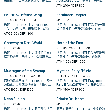
来衔接下一召唤或保护连招；是否投
Adusted Gold当作参考卡：先看召唤
入取决于你的手坑／解场配置。
条件，再确认它是起手、展开还是收
ATK
2100
/ DEF 800
益卡。
Evil HERO Inferno Wing
Forbidden Droplet
FUSION MONSTER · FIRE
SPELL CARD
构筑「E－HERO」时，Evil HERO
学习「E－HERO」时可把禁忌的一滴
Inferno Wing常用来衔接下一召唤或
当作参考卡：先看召唤条件，再确认
保护连招；是否投入取决于你的手坑
它是起手、展开还是收益卡。
ATK
2100
/ DEF 1200
／解场配置。
Gateway to Dark World
Hero of the East
SPELL CARD
NORMAL MONSTER · EARTH
构筑「E－HERO」时，连接暗黑界的
学习「E－HERO」时可把东方英雄当
结界通路常用来衔接下一召唤或保护
作参考卡：先看召唤条件，再确认它
连招；是否投入取决于你的手坑／解
是起手、展开还是收益卡。
ATK
1100
/ DEF 1000
场配置。
Mudragon of the Swamp
Mystical Fairy Elfuria
FUSION MONSTER · WATER
EFFECT MONSTER · WIND
沼地的泥龙王在「E－HERO」中多作
学习「E－HERO」时可把Mystical
为检索、展开或终场拼图，判断标准
Fairy Elfuria当作参考卡：先看召唤条
是它出现在成功起手中的频率。
件，再确认它是起手、展开还是收益
ATK
1900
/ DEF 1600
ATK
1500
/ DEF 900
卡。
Neos Fusion
Primite Drillbeam
SPELL CARD
SPELL CARD
构筑「E－HERO」时，新宇融合常用
原石的穿光在「E－HERO」中多作为