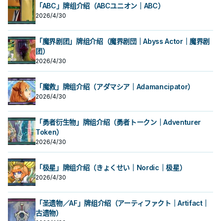
「ABC」牌组介绍（ABCユニオン｜ABC）
2026/4/30
「魔界剧团」牌组介绍（魔界剧団｜Abyss Actor｜魔界剧
团）
2026/4/30
「魔救」牌组介绍（アダマシア｜Adamancipator）
2026/4/30
「勇者衍生物」牌组介绍（勇者トークン｜Adventurer
Token）
2026/4/30
「极星」牌组介绍（きょくせい｜Nordic｜极星）
2026/4/30
「圣遗物／AF」牌组介绍（アーティファクト｜Artifact｜
古遗物）