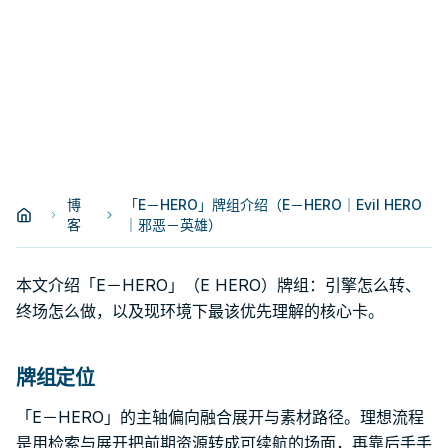
博
「E－HERO」牌组介绍（E－HERO｜Evil HERO
客
｜邪恶－英雄）
本文介绍「E－HERO」（E HERO）牌组：引擎怎么转、
终场怎么做，以及现环境下最该优先理解的核心卡。
牌组定位
「E－HERO」的主轴偏向融合展开与素材路径。理想流程
是用检索与展开把前期资源转成可续航的场面，再靠后手手