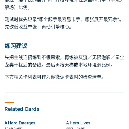
解场）比例。
测试时优先记录“哪个起手最容易卡手、哪张展开最冗余”。
先砍低收益单张，再动引擎核心。
练习建议
先把主线连招练到不假思索，再练被灰流／无限泡影／星尘
龙类干扰后的备线。最后再按天梯或本地环境调比例。
下方相关卡列表可作为你微调卡表时的检查清单。
Related Cards
A Hero Emerges
A Hero Lives
TRAP CARD
SPELL CARD