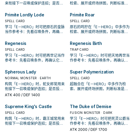
来衔接下一召唤或保护连招；是否投
检索、展开或终场拼图，判断标准是
入取决于你的手坑／解场配置。
它出现在成功起手中的频率。
Primite Lordly Lode
Primite Roar
SPELL CARD
SPELL CARD
学习「E－HERO」时可把原石的皇脉
原石的鸣狞在「E－HERO」中多作为
当作参考卡：先看召唤条件，再确认
检索、展开或终场拼图，判断标准是
它是起手、展开还是收益卡。
它出现在成功起手中的频率。
Regenesis
Regenesis Birth
SPELL CARD
TRAP CARD
学习「E－HERO」时可把再世记当作
学习「E－HERO」时可把天地再世当
参考卡：先看召唤条件，再确认它是
作参考卡：先看召唤条件，再确认它
起手、展开还是收益卡。
是起手、展开还是收益卡。
Spherous Lady
Super Polymerization
NORMAL MONSTER · EARTH
SPELL CARD
构筑「E－HERO」时，蛇女郎常用来
超融合在「E－HERO」中多作为检
衔接下一召唤或保护连招；是否投入
索、展开或终场拼图，判断标准是它
取决于你的手坑／解场配置。
出现在成功起手中的频率。
ATK
400
/ DEF 1400
Supreme King's Castle
The Duke of Demise
SPELL CARD
FUSION MONSTER · DARK
构筑「E－HERO」时，霸王城常用来
学习「E－HERO」时可把死灵公爵当
衔接下一召唤或保护连招；是否投入
作参考卡：先看召唤条件，再确认它
取决于你的手坑／解场配置。
是起手、展开还是收益卡。
ATK
2000
/ DEF 1700