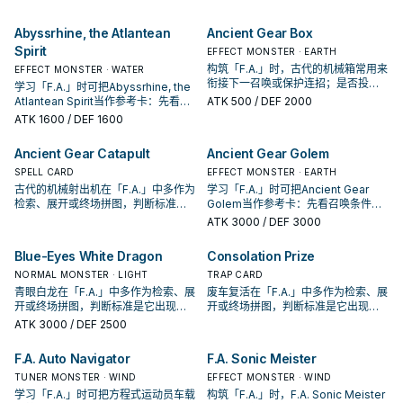
Abyssrhine, the Atlantean
Ancient Gear Box
Spirit
EFFECT MONSTER · EARTH
构筑「F.A.」时，古代的机械箱常用来
EFFECT MONSTER · WATER
衔接下一召唤或保护连招；是否投入
学习「F.A.」时可把Abyssrhine, the
取决于你的手坑／解场配置。
Atlantean Spirit当作参考卡：先看召
ATK
500
/ DEF 2000
唤条件，再确认它是起手、展开还是
ATK
1600
/ DEF 1600
收益卡。
Ancient Gear Catapult
Ancient Gear Golem
SPELL CARD
EFFECT MONSTER · EARTH
古代的机械射出机在「F.A.」中多作为
学习「F.A.」时可把Ancient Gear
检索、展开或终场拼图，判断标准是
Golem当作参考卡：先看召唤条件，
它出现在成功起手中的频率。
再确认它是起手、展开还是收益卡。
ATK
3000
/ DEF 3000
Blue-Eyes White Dragon
Consolation Prize
NORMAL MONSTER · LIGHT
TRAP CARD
青眼白龙在「F.A.」中多作为检索、展
废车复活在「F.A.」中多作为检索、展
开或终场拼图，判断标准是它出现在
开或终场拼图，判断标准是它出现在
成功起手中的频率。
成功起手中的频率。
ATK
3000
/ DEF 2500
F.A. Auto Navigator
F.A. Sonic Meister
TUNER MONSTER · WIND
EFFECT MONSTER · WIND
学习「F.A.」时可把方程式运动员车载
构筑「F.A.」时，F.A. Sonic Meister