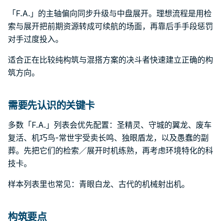
「F.A.」的主轴偏向同步升级与中盘展开。理想流程是用检
索与展开把前期资源转成可续航的场面，再靠后手手段惩罚
对手过度投入。
适合正在比较纯构筑与混搭方案的决斗者快速建立正确的构
筑方向。
需要先认识的关键卡
多数「F.A.」列表会优先配置：圣精灵、守城的翼龙、废车
复活、机巧鸟-常世宇受卖长鸣、独眼盾龙，以及愚蠢的副
葬。先把它们的检索／展开时机练熟，再考虑环境特化的科
技卡。
样本列表里也常见：青眼白龙、古代的机械射出机。
构筑要点