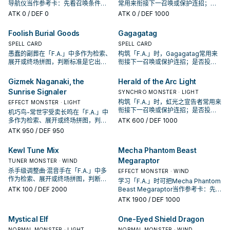
导航仪当作参考卡：先看召唤条件，
常用来衔接下一召唤或保护连招；是
再确认它是起手、展开还是收益卡。
否投入取决于你的手坑／解场配置。
ATK
0
/ DEF 0
ATK
0
/ DEF 1000
Foolish Burial Goods
Gagagatag
SPELL CARD
SPELL CARD
愚蠢的副葬在「F.A.」中多作为检索、
构筑「F.A.」时，Gagagatag常用来
展开或终场拼图，判断标准是它出现
衔接下一召唤或保护连招；是否投入
在成功起手中的频率。
取决于你的手坑／解场配置。
Gizmek Naganaki, the
Herald of the Arc Light
Sunrise Signaler
SYNCHRO MONSTER · LIGHT
构筑「F.A.」时，虹光之宣告者常用来
EFFECT MONSTER · LIGHT
衔接下一召唤或保护连招；是否投入
机巧鸟-常世宇受卖长鸣在「F.A.」中
取决于你的手坑／解场配置。
多作为检索、展开或终场拼图，判断
ATK
600
/ DEF 1000
标准是它出现在成功起手中的频率。
ATK
950
/ DEF 950
Kewl Tune Mix
Mecha Phantom Beast
Megaraptor
TUNER MONSTER · WIND
杀手级调整曲·混音手在「F.A.」中多
EFFECT MONSTER · WIND
作为检索、展开或终场拼图，判断标
学习「F.A.」时可把Mecha Phantom
准是它出现在成功起手中的频率。
ATK
100
/ DEF 2000
Beast Megaraptor当作参考卡：先看
召唤条件，再确认它是起手、展开还
ATK
1900
/ DEF 1000
是收益卡。
Mystical Elf
One-Eyed Shield Dragon
NORMAL MONSTER · LIGHT
NORMAL MONSTER · WIND