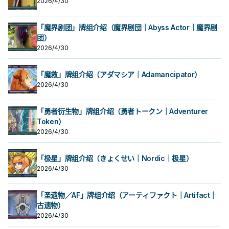
2026/4/30
「魔界剧团」牌组介绍（魔界剧団｜Abyss Actor｜魔界剧
团）
2026/4/30
「魔救」牌组介绍（アダマシア｜Adamancipator）
2026/4/30
「勇者衍生物」牌组介绍（勇者トークン｜Adventurer
Token）
2026/4/30
「极星」牌组介绍（きょくせい｜Nordic｜极星）
2026/4/30
「圣遗物／AF」牌组介绍（アーティファクト｜Artifact｜
古遗物）
2026/4/30