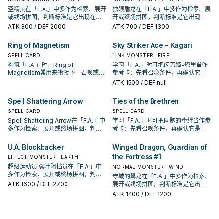
圣精灵在「F.A.」中多作为检索、展开
独眼盾龙在「F.A.」中多作为检索、展
或终场拼图，判断标准是它出现在成
开或终场拼图，判断标准是它出现在
功起手中的频率。
成功起手中的频率。
ATK
800
/ DEF 2000
ATK
700
/ DEF 1300
Ring of Magnetism
Sky Striker Ace - Kagari
SPELL CARD
LINK MONSTER · FIRE
构筑「F.A.」时，Ring of
学习「F.A.」时可把闪刀姬-燎里当作
Magnetism常用来衔接下一召唤或保
参考卡：先看召唤条件，再确认它是
护连招；是否投入取决于你的手坑／
起手、展开还是收益卡。
ATK
1500
/ DEF null
解场配置。
Spell Shattering Arrow
Ties of the Brethren
SPELL CARD
SPELL CARD
Spell Shattering Arrow在「F.A.」中
学习「F.A.」时可把同胞的牵绊当作参
多作为检索、展开或终场拼图，判断
考卡：先看召唤条件，再确认它是起
标准是它出现在成功起手中的频率。
手、展开还是收益卡。
U.A. Blockbacker
Winged Dragon, Guardian of
the Fortress #1
EFFECT MONSTER · EARTH
超级运动员 强壮阻挡员在「F.A.」中
NORMAL MONSTER · WIND
多作为检索、展开或终场拼图，判断
守城的翼龙在「F.A.」中多作为检索、
标准是它出现在成功起手中的频率。
ATK
1600
/ DEF 2700
展开或终场拼图，判断标准是它出现
在成功起手中的频率。
ATK
1400
/ DEF 1200