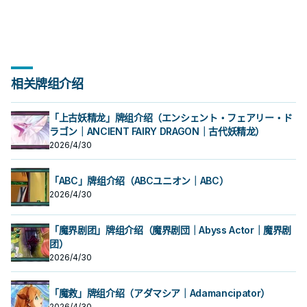
力。 使用一切手段捣乱的捣蛋三人组
中的一员。据说集齐了三人就会发生
什么。 本系列的主角三人众，也是展
开的主要怪兽，只是抽上手会很头
痛。 ①：此卡召唤成功时才能发动。
从手牌把最多4体「捣蛋」怪兽以攻击
表示特殊召唤。
相关牌组介绍
「上古妖精龙」牌组介绍（エンシェント・フェアリー・ド
ラゴン｜ANCIENT FAIRY DRAGON｜古代妖精龙）
2026/4/30
「ABC」牌组介绍（ABCユニオン｜ABC）
2026/4/30
「魔界剧团」牌组介绍（魔界剧団｜Abyss Actor｜魔界剧
团）
2026/4/30
「魔救」牌组介绍（アダマシア｜Adamancipator）
2026/4/30