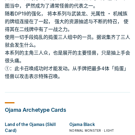
图当中， 俨然成为了通常怪兽的代表之一。
随着DP19的强化， 将本系列与武装龙、光属性 ・ 机械族
的牌组连接在了一起， 强大的资源抽滤与不断的特召， 使
得其在二线牌中有了一战之力。
使用一切手段捣乱的捣蛋三人组中的一员。据说集齐了三人
就会发生什么。
本系列的主角三人众，也是展开的主要怪兽，只是抽上手会
很头痛。
①：此卡召唤成功时才能发动。从手牌把最多4体「捣蛋」
怪兽以攻击表示特殊召唤。
Ojama
Archetype Cards
Land of the Ojamas (Skill
Ojama Black
Card)
NORMAL MONSTER · LIGHT