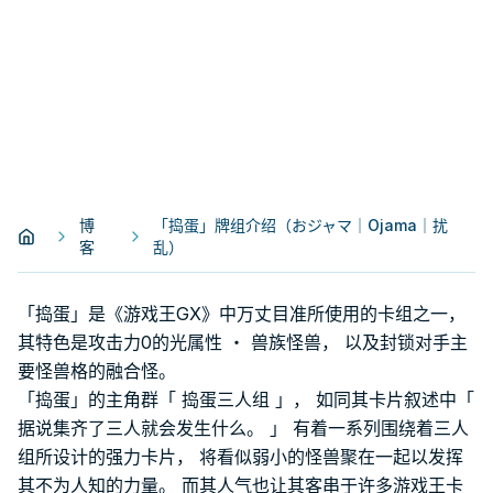
博
「捣蛋」牌组介绍（おジャマ｜Ojama｜扰
客
乱）
「捣蛋」是《游戏王GX》中万丈目准所使用的卡组之一，
其特色是攻击力0的光属性 ・ 兽族怪兽， 以及封锁对手主
要怪兽格的融合怪。
「捣蛋」的主角群「 捣蛋三人组 」， 如同其卡片叙述中「
据说集齐了三人就会发生什么。 」 有着一系列围绕着三人
组所设计的强力卡片， 将看似弱小的怪兽聚在一起以发挥
其不为人知的力量。 而其人气也让其客串于许多游戏王卡