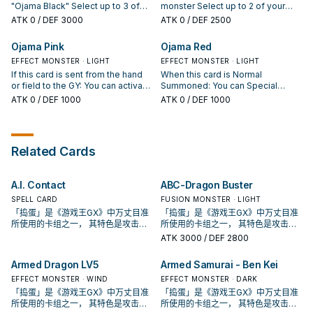
instead. You can target 1 non-Link
"Ojama Black" Select up to 3 of
monster Select up to 2 of your
"Ojama" monster in your GY;
your opponent's Monster Card
opponent's Monster Card Zones.
ATK
0
/ DEF 3000
ATK
0
/ DEF 2500
Special Summon it, also for the
Zones. The selected zones
The selected zones cannot be
rest of this turn, you cannot
cannot be used.
used.
Ojama Pink
Ojama Red
Special Summon monsters from
the Extra Deck, except Fusion
EFFECT MONSTER · LIGHT
EFFECT MONSTER · LIGHT
Monsters. You can only use this
If this card is sent from the hand
When this card is Normal
effect of "Ojama Emperor" once
or field to the GY: You can activate
Summoned: You can Special
per turn.
this effect; each player draws 1
Summon up to 4 "Ojama"
ATK
0
/ DEF 1000
ATK
0
/ DEF 1000
card, then each player discards 1
monsters from your hand in Attack
card, then, if you discarded an
Position.
"Ojama" card, you can choose 1
opponent's unused Monster
Related Cards
Zone, and it cannot be used until
the end of your opponent's turn.
You can only use this effect of
A.I. Contact
ABC-Dragon Buster
"Ojama Pink" once per turn.
SPELL CARD
FUSION MONSTER · LIGHT
「捣蛋」是《游戏王GX》中万丈目准
「捣蛋」是《游戏王GX》中万丈目准
所使用的卡组之一， 其特色是攻击力
所使用的卡组之一， 其特色是攻击力
0的光属性 ・ 兽族怪兽， 以及封锁对
0的光属性 ・ 兽族怪兽， 以及封锁对
ATK
3000
/ DEF 2800
手主要怪兽格的融合怪。 「捣蛋」的
手主要怪兽格的融合怪。 「捣蛋」的
主角群「 捣蛋三人组 」， 如同其卡片
主角群「 捣蛋三人组 」， 如同其卡片
Armed Dragon LV5
Armed Samurai - Ben Kei
叙述中「 据说集齐了三人就会发生什
叙述中「 据说集齐了三人就会发生什
么。 」 有着一系列围绕着三人组所设
EFFECT MONSTER · WIND
么。 」 有着一系列围绕着三人组所设
EFFECT MONSTER · DARK
计的强力卡片， 将看似弱小的怪兽聚
计的强力卡片， 将看似弱小的怪兽聚
「捣蛋」是《游戏王GX》中万丈目准
「捣蛋」是《游戏王GX》中万丈目准
在一起以发挥其不为人知的力量。 而
在一起以发挥其不为人知的力量。 而
所使用的卡组之一， 其特色是攻击力
所使用的卡组之一， 其特色是攻击力