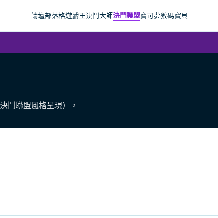
決鬥聯盟
論壇
部落格
遊戲王
決鬥大師
寶可夢
數碼寶貝
決鬥聯盟風格呈現）。