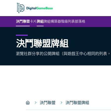
決鬥聯盟
卡片
牌組
牌組構築器
階級列表
部落格
決鬥聯盟牌組
瀏覽社群分享的公開牌組（與遊戲王中心相同的列表，
決鬥聯盟
決鬥聯盟牌組