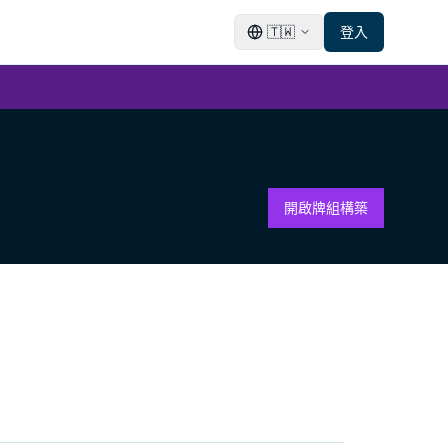
🇹🇼
登入
開啟牌組構築