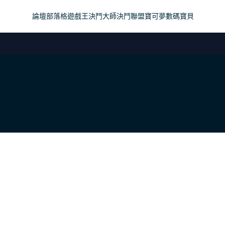
論壇
部落格
遊戲王
決鬥大師
決鬥聯盟
寶可夢
數碼寶貝