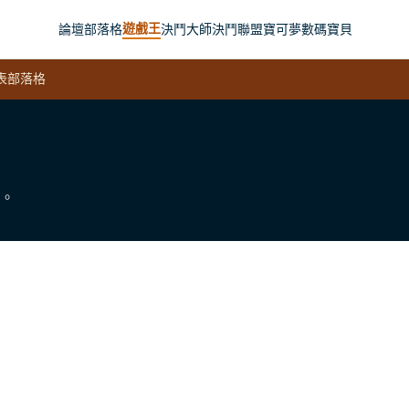
遊戲王
論壇
部落格
決鬥大師
決鬥聯盟
寶可夢
數碼寶貝
表
部落格
。