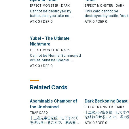
EFFECT MONSTER · DARK
EFFECT MONSTER · DARK
Cannot be destroyed by
This card cannot be
battle, also you take no
destroyed by battle. You 
damage from battles
no Battle Damage from
ATK
0
/ DEF 0
ATK
0
/ DEF 0
involving this card. If this card
battles involving this card.
is destroyed: You can Special
Before damage calculatio
Summon 1 of your "Yubel" that
when this face-up Attack
Yubel - The Ultimate
is banished or in your hand,
Position card is attacked 
Deck, or GY. You can only use
an opponent's monster: Inf
Nightmare
each of the following effects
damage to your opponent
EFFECT MONSTER · DARK
of "Spirit of Yubel" once per
equal to that monster's AT
Cannot be Normal Summoned
turn. When an opponent's
During your End Phase:
or Set. Must be Special
monster declares an attack:
Tribute 1 other monster or
Summoned by "Yubel - Terror
ATK
0
/ DEF 0
You can Special Summon this
destroy this card. When th
Incarnate", and cannot be
card from your hand. If this
card is destroyed, except
Special Summoned by other
card is Special Summoned:
its own effect: Its owner 
ways. This card cannot be
You can add to your hand or
Special Summon 1 "Yubel 
destroyed by battle. You take
Set 1 Spell/Trap from your
Terror Incarnate" from thei
Related Cards
no Battle Damage from
Deck that mentions "Yubel".
hand, Deck, or Graveyard.
battles involving this card. At
the end of the Damage Step,
Abominable Chamber of
Dark Beckoning Beast
if this face-up Attack Position
card battles an opponent's
the Unchained
EFFECT MONSTER · DARK
monster: Inflict damage equal
十二次元宇宙を统一してす
TRAP CARD
to that monster's ATK to your
を终わらせることで、 君の爱を
十二次元宇宙を统一してすべて
opponent, also destroy that
永远に独り占めする。 「尤
を终わらせることで、 君の爱を
ATK
0
/ DEF 0
monster.
尔」是游戏王GX动画中的重
永远に独り占めする。 「尤贝