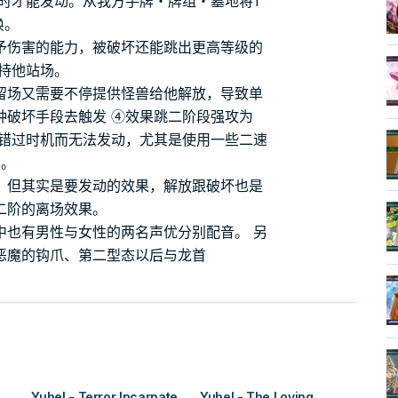
时才能发动。从我方手牌・牌组・墓地将1
唤。
予伤害的能力，被破坏还能跳出更高等级的
持他站场。
留场又需要不停提供怪兽给他解放，导致单
种破坏手段去触发 ④效果跳二阶段强攻为
他错过时机而无法发动，尤其是使用一些二速
尔。
，但其实是要发动的效果，解放跟破坏也是
二阶的离场效果。
中也有男性与女性的两名声优分别配音。 另
恶魔的钩爪、第二型态以后与龙首
Yubel - Terror Incarnate
Yubel - The Loving