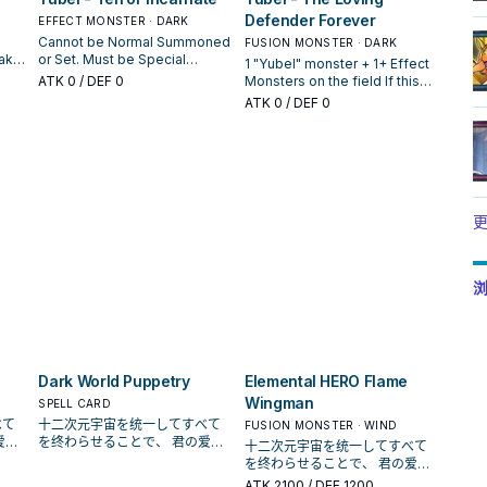
Defender Forever
EFFECT MONSTER · DARK
Cannot be Normal Summoned
FUSION MONSTER · DARK
take
or Set. Must be Special
1 "Yubel" monster + 1+ Effect
Summoned by "Yubel", and
ATK
0
/ DEF 0
Monsters on the field If this
cannot be Special Summoned
card is Fusion Summoned:
ATK
0
/ DEF 0
n,
by other ways. This card
You can inflict 500 damage to
cannot be destroyed by
your opponent for each
by
battle. You take no Battle
material used. You can only
lict
Damage from battles
use this effect of "Yubel -
involving this card. Before
The Loving Defender
K.
damage calculation, when this
Forever" once per turn.
face-up Attack Position card
Cannot be destroyed by
更
is attacked by an opponent's
battle or card effects, also
is
monster: Inflict damage to
you take no battle damage
 by
your opponent equal to that
from battles involving this
can
monster's ATK. During your
浏
card. At the end of the
-
End Phase: Destroy all other
Damage Step, if this card
r
monsters on the field. When
battled an opponent's
this face-up card leaves the
monster: Inflict damage to
field: You can Special
your opponent equal to that
Summon 1 "Yubel - The
opponent's monster's ATK,
Dark World Puppetry
Elemental HERO Flame
Ultimate Nightmare" from
and if you do, banish that
Wingman
SPELL CARD
your hand, Deck, or
monster.
べて
Graveyard.
十二次元宇宙を统一してすべて
FUSION MONSTER · WIND
を终わらせることで、 君の爱を
十二次元宇宙を统一してすべて
贝
永远に独り占めする。 「尤贝
を终わらせることで、 君の爱を
要角
尔」是游戏王GX动画中的重要角
永远に独り占めする。 「尤贝
ATK
2100
/ DEF 1200