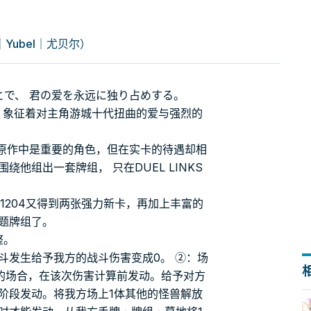
Yubel｜尤贝尔）
とで、 君の爱を永远に独り占めする。
 象征着对主角游城十代扭曲的爱与强烈的
在原作中是重要的角色，但在实卡的待遇却相
他组出一套牌组， 只在DUEL LINKS
在1204又得到两张强力新卡，再加上丰富的
题牌组了。
整。
斗发生给予我方的战斗伤害变成0。 ②：场
的场合，在该次伤害计算前发动。给予对方
阶段发动。将我方场上1体其他的怪兽解放