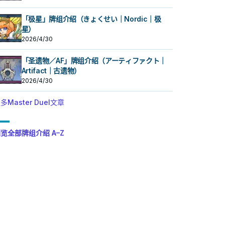
「极星」牌组介绍（きょくせい｜Nordic｜极
星）
2026/4/30
「圣遗物／AF」牌组介绍（アーティファクト｜
Artifact｜古遗物）
2026/4/30
多Master Duel文章
览全部牌组介绍 A–Z