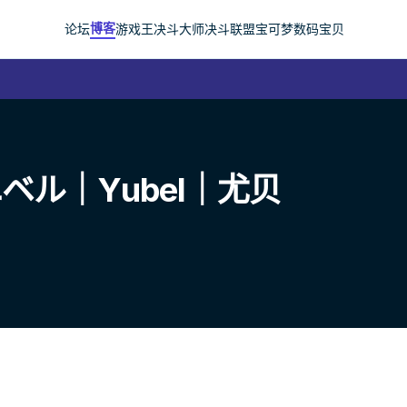
博客
论坛
游戏王
决斗大师
决斗联盟
宝可梦
数码宝贝
ル｜Yubel｜尤贝