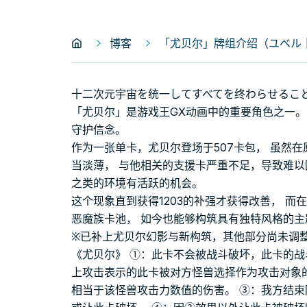
博客
「尤贝尔」牌组介绍（ユベル｜
十二次元宇宙を统一してすべてを终わらせるこ
「尤贝尔」是游戏王GX动画中的重要角色之一。
守护信念。
作为一张单卡，尤贝尔登场于507卡包， 虽然
当淡薄， 与他相关的支援卡严重不足，导致难以围绕
之类的环境有活跃的机会。
这个现象直到获得1203的补强才获得改善， 而
恶魔族卡池， 如今也能够构筑具有独特风格的主
※已补上尤贝尔幻影与新构筑，其他部分尚未调
《尤贝尔》 ①：此卡不会被战斗破坏，此卡的战
上攻击表示的此卡被对方怪兽选择作为攻击对象
相当于该怪兽攻击力数值的伤害。 ③：我方结束