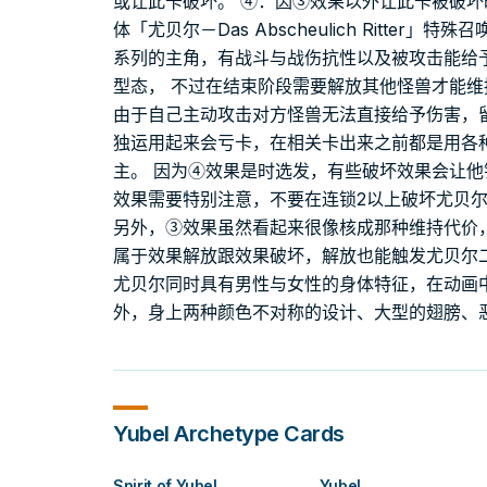
或让此卡破坏。 ④：因③效果以外让此卡被破坏
体「尤贝尔－Das Abscheulich Ritter」特殊召
系列的主角，有战斗与战伤抗性以及被攻击能给
型态， 不过在结束阶段需要解放其他怪兽才能维
由于自己主动攻击对方怪兽无法直接给予伤害，
独运用起来会亏卡，在相关卡出来之前都是用各
主。 因为④效果是时选发，有些破坏效果会让
效果需要特别注意，不要在连锁2以上破坏尤贝
另外，③效果虽然看起来很像核成那种维持代价
属于效果解放跟效果破坏，解放也能触发尤贝尔
尤贝尔同时具有男性与女性的身体特征，在动画
外，身上两种颜色不对称的设计、大型的翅膀、
Yubel
Archetype Cards
Spirit of Yubel
Yubel