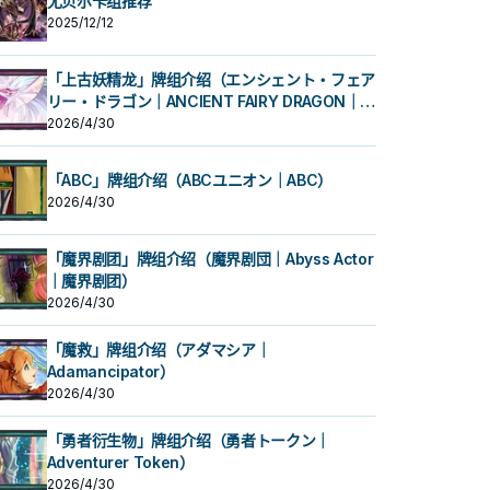
尤贝尔卡组推荐
2025/12/12
「上古妖精龙」牌组介绍（エンシェント・フェア
リー・ドラゴン｜ANCIENT FAIRY DRAGON｜古
代妖精龙）
2026/4/30
「ABC」牌组介绍（ABCユニオン｜ABC）
2026/4/30
「魔界剧团」牌组介绍（魔界剧団｜Abyss Actor
｜魔界剧团）
2026/4/30
「魔救」牌组介绍（アダマシア｜
Adamancipator）
2026/4/30
「勇者衍生物」牌组介绍（勇者トークン｜
Adventurer Token）
2026/4/30