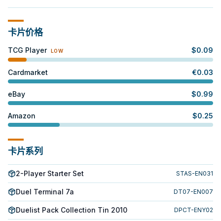
卡片价格
TCG Player
$
0.09
LOW
Cardmarket
€
0.03
eBay
$
0.99
Amazon
$
0.25
卡片系列
2-Player Starter Set
STAS-EN031
Duel Terminal 7a
DT07-EN007
Duelist Pack Collection Tin 2010
DPCT-ENY02