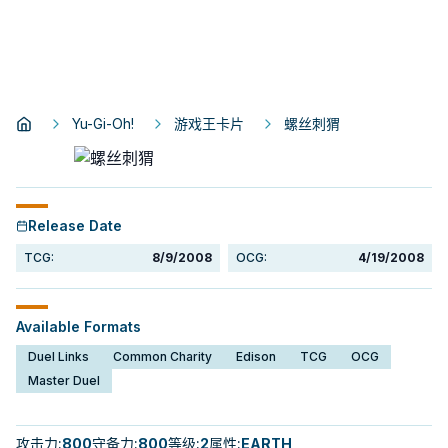
Yu-Gi-Oh!
游戏王卡片
螺丝刺猬
Release Date
TCG:
8/9/2008
OCG:
4/19/2008
Available Formats
Duel Links
Common Charity
Edison
TCG
OCG
Master Duel
攻击力
:
800
守备力
:
800
等级
:
2
属性
:
EARTH