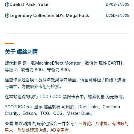
Duelist Pack: Yusei
DP08-EN005
Legendary Collection 5D's Mega Pack
LC5D-EN005
关于 螺丝刺猬
螺丝刺猬 是一张MachineEffect Monster，数值为 属性 EARTH、
等级 2、攻击力 800、守备力 800。
怪兽卡透过召唤丶战斗与效果争夺场面；请留意等级 / 阶级 / 连接
与属性，方便额外卡组与检索。
在本站追踪的现行 TCG / OCG 禁限卡表中，螺丝刺猬 为无限制。
YGOPRODeck 显示 螺丝刺猬 可用於：Duel Links、Common
Charity、Edison、TCG、OCG、Master Duel。
查看 螺丝刺猬 的玩家也常会一并参考：
三峰驼
、
八钳蝎
、
有法眼的
男人
、
陷阱处理班 A组
、
AD变更者
。