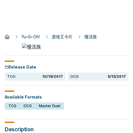
Yu-Gi-Oh!
游戏王卡片
慢活族
Release Date
TCG:
10/19/2017
OCG:
5/13/2017
Available Formats
TCG
OCG
Master Duel
Description