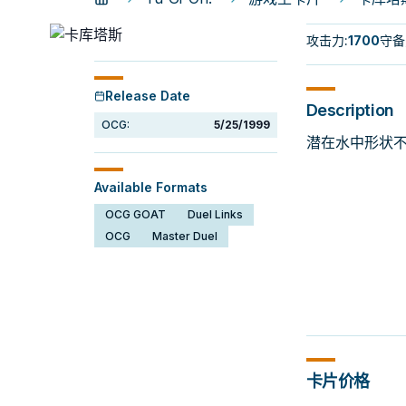
攻击力
:
1700
守备
Release Date
Description
OCG:
5/25/1999
潜在水中形状
Available Formats
OCG GOAT
Duel Links
OCG
Master Duel
卡片价格