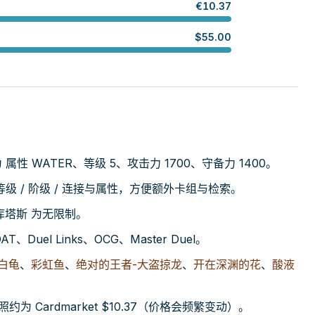
€
10.37
$
55.00
为 属性 WATER、等级 5、攻击力 1700、守备力 1400。
 / 阶级 / 连接与属性，方便额外卡组与检索。
卡库塔斯 为无限制。
、Duel Links、OCG、Master Duel。
白龟
、
彩虹鱼
、
绝对的王者-大盗掠龙
、
开在深渊的花
、
酸液
Cardmarket $10.37（价格会频繁变动）。