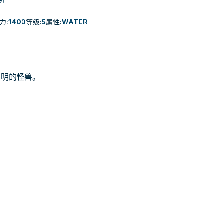
力
:
1400
等级
:
5
属性
:
WATER
不明的怪兽。