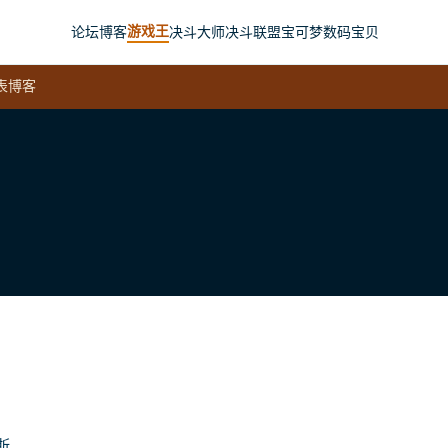
游戏王
论坛
博客
决斗大师
决斗联盟
宝可梦
数码宝贝
表
博客
斯