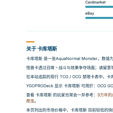
Cardmarket
eBay
关于 卡库塔斯
卡库塔斯 是一张AquaNormal Monster，数值
怪兽卡透过召唤丶战斗与效果争夺场面；请留意等级
在本站追踪的现行 TCG / OCG 禁限卡表中，
YGOPRODeck 显示 卡库塔斯 可用於：OCG GOAT
查看 卡库塔斯 的玩家也常会一并参考：
3万年的
爬虫
。
本页列出的市场价格中，卡库塔斯 目前较低的快照约为 