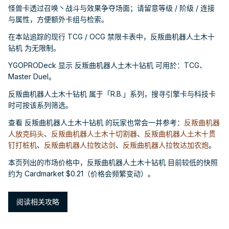
怪兽卡透过召唤丶战斗与效果争夺场面；请留意等级 / 阶级 / 连接
与属性，方便额外卡组与检索。
在本站追踪的现行 TCG / OCG 禁限卡表中，反叛曲机器人土木十
钻机 为无限制。
YGOPRODeck 显示 反叛曲机器人土木十钻机 可用於：TCG、
Master Duel。
反叛曲机器人土木十钻机 属于「R.B.」系列，搜寻引擎卡与科技卡
时可按该系列筛选。
查看 反叛曲机器人土木十钻机 的玩家也常会一并参考：
反叛曲机器
人放克码头
、
反叛曲机器人土木十切割器
、
反叛曲机器人土木十贯
钉打桩机
、
反叛曲机器人拉牧达剑
、
反叛曲机器人拉牧达加农炮
。
本页列出的市场价格中，反叛曲机器人土木十钻机 目前较低的快照
约为 Cardmarket $0.21（价格会频繁变动）。
阅读相关攻略