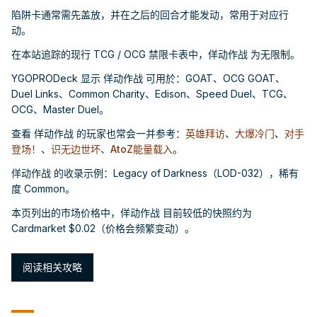
陷阱卡通常需先盖放，并在之后的回合才能发动，常用于对应行
动。
在本站追踪的现行 TCG / OCG 禁限卡表中，佯动作战 为无限制。
YGOPRODeck 显示 佯动作战 可用於：GOAT、OCG GOAT、
Duel Links、Common Charity、Edison、Speed Duel、TCG、
OCG、Master Duel。
查看 佯动作战 的玩家也常会一并参考：
英雄拜访
、
大爆冷门
、
对手
登场！
、
识无边世坏
、
AtoZ能量载入
。
佯动作战 的收录示例：Legacy of Darkness（LOD-032），稀有
度 Common。
本页列出的市场价格中，佯动作战 目前较低的快照约为
Cardmarket $0.02（价格会频繁变动）。
阅读相关攻略