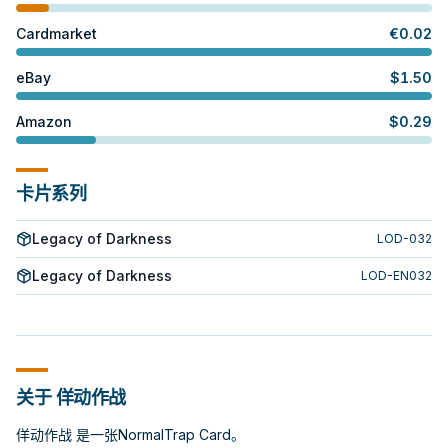
Cardmarket
€
0.02
eBay
$
1.50
Amazon
$
0.29
卡片系列
Legacy of Darkness
LOD-032
Legacy of Darkness
LOD-EN032
关于 佯动作战
佯动作战 是一张NormalTrap Card。