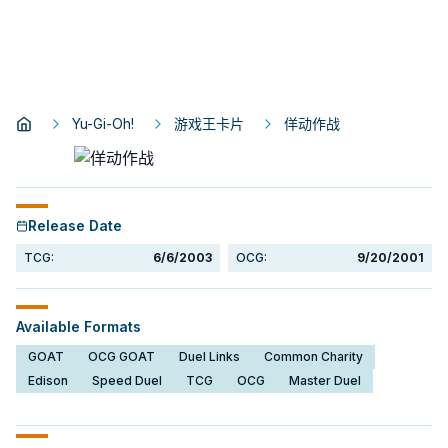
Yu-Gi-Oh!
游戏王卡片
佯动作战
Release Date
TCG:
6/6/2003
OCG:
9/20/2001
Available Formats
GOAT
OCG GOAT
Duel Links
Common Charity
Edison
Speed Duel
TCG
OCG
Master Duel