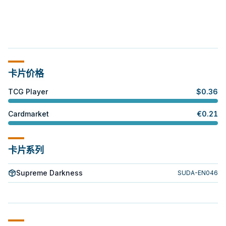
卡片价格
TCG Player
$
0.36
Cardmarket
€
0.21
卡片系列
Supreme Darkness
SUDA-EN046