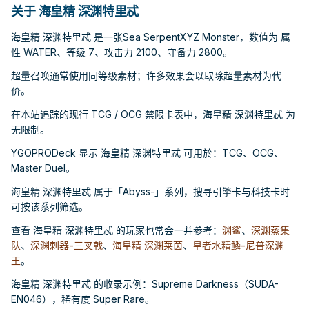
关于 海皇精 深渊特里忒
海皇精 深渊特里忒 是一张Sea SerpentXYZ Monster，数值为 属
性 WATER、等级 7、攻击力 2100、守备力 2800。
超量召唤通常使用同等级素材；许多效果会以取除超量素材为代
价。
在本站追踪的现行 TCG / OCG 禁限卡表中，海皇精 深渊特里忒 为
无限制。
YGOPRODeck 显示 海皇精 深渊特里忒 可用於：TCG、OCG、
Master Duel。
海皇精 深渊特里忒 属于「Abyss-」系列，搜寻引擎卡与科技卡时
可按该系列筛选。
查看 海皇精 深渊特里忒 的玩家也常会一并参考：
渊鲨
、
深渊蒸集
队
、
深渊刺器-三叉戟
、
海皇精 深渊莱茵
、
皇者水精鳞-尼普深渊
王
。
海皇精 深渊特里忒 的收录示例：Supreme Darkness（SUDA-
EN046），稀有度 Super Rare。