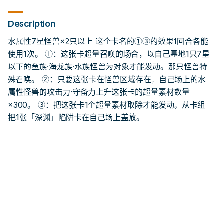
Description
水属性7星怪兽×2只以上 这个卡名的①③的效果1回合各能
使用1次。 ①：这张卡超量召唤的场合，以自己墓地1只7星
以下的鱼族·海龙族·水族怪兽为对象才能发动。那只怪兽特
殊召唤。 ②：只要这张卡在怪兽区域存在，自己场上的水
属性怪兽的攻击力·守备力上升这张卡的超量素材数量
×300。 ③：把这张卡1个超量素材取除才能发动。从卡组
把1张「深渊」陷阱卡在自己场上盖放。