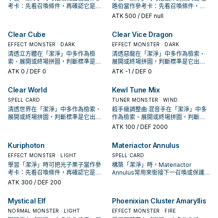
regardless of the monster
考卡：先看召喚條件，再確認它是起
路伯當作參考卡：先看召喚條件，再
Attributes they control.
手、展開還是收益卡。
確認它是起手、展開還是收益卡。
ATK
500
/ DEF null
Clear Cube
Clear Vice Dragon
EFFECT MONSTER · DARK
EFFECT MONSTER · DARK
清透立方體在「潔淨」中多作為檢
清透惡龍在「潔淨」中多作為檢索、
索、展開或終場拼圖，判斷標準是它
展開或終場拼圖，判斷標準是它出現
出現在成功起手中的頻率。
在成功起手中的頻率。
ATK
0
/ DEF 0
ATK
-1
/ DEF 0
Clear World
Kewl Tune Mix
SPELL CARD
TUNER MONSTER · WIND
清透世界在「潔淨」中多作為檢索、
殺手級調整曲·混音手在「潔淨」中多
展開或終場拼圖，判斷標準是它出現
作為檢索、展開或終場拼圖，判斷標
在成功起手中的頻率。
準是它出現在成功起手中的頻率。
ATK
100
/ DEF 2000
Kuriphoton
Materiactor Annulus
EFFECT MONSTER · LIGHT
SPELL CARD
學習「潔淨」時可把光子栗子當作參
構築「潔淨」時，Materiactor
考卡：先看召喚條件，再確認它是起
Annulus常用來銜接下一召喚或保護連
手、展開還是收益卡。
招；是否投入取決於你的手坑／解場
ATK
300
/ DEF 200
配置。
Mystical Elf
Phoenixian Cluster Amaryllis
NORMAL MONSTER · LIGHT
EFFECT MONSTER · FIRE