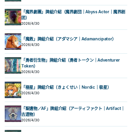
「魔界劇團」牌組介紹（魔界劇団｜Abyss Actor｜魔界剧
团）
2026/4/30
「魔救」牌組介紹（アダマシア｜Adamancipator）
2026/4/30
「勇者衍生物」牌組介紹（勇者トークン｜Adventurer
Token）
2026/4/30
「極星」牌組介紹（きょくせい｜Nordic｜极星）
2026/4/30
「聖遺物／AF」牌組介紹（アーティファクト｜Artifact｜
古遗物）
2026/4/30