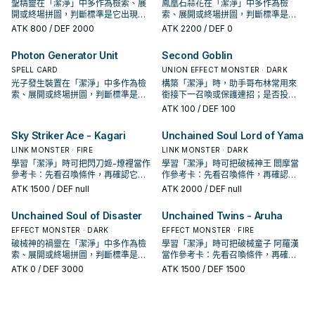
聖精靈在「潔淨」中多作為檢索、展
鳳凰石蒜花在「潔淨」中多作為檢
開或終場拼圖，判斷標準是它出現在
索、展開或終場拼圖，判斷標準是它
成功起手中的頻率。
出現在成功起手中的頻率。
ATK
800
/ DEF 2000
ATK
2200
/ DEF 0
Photon Generator Unit
Second Goblin
SPELL CARD
UNION EFFECT MONSTER · DARK
光子發生裝置在「潔淨」中多作為檢
構築「潔淨」時，助手哥布林常用來
索、展開或終場拼圖，判斷標準是它
銜接下一召喚或保護連招；是否投入
出現在成功起手中的頻率。
取決於你的手坑／解場配置。
ATK
100
/ DEF 100
Sky Striker Ace - Kagari
Unchained Soul Lord of Yama
LINK MONSTER · FIRE
LINK MONSTER · DARK
學習「潔淨」時可把閃刀姬-燎裡當作
學習「潔淨」時可把破械神王 閻摩當
參考卡：先看召喚條件，再確認它是
作參考卡：先看召喚條件，再確認它
起手、展開還是收益卡。
是起手、展開還是收益卡。
ATK
1500
/ DEF null
ATK
2000
/ DEF null
Unchained Soul of Disaster
Unchained Twins - Aruha
EFFECT MONSTER · DARK
EFFECT MONSTER · FIRE
破械神的禍靈在「潔淨」中多作為檢
學習「潔淨」時可把破械童子 阿羅漢
索、展開或終場拼圖，判斷標準是它
當作參考卡：先看召喚條件，再確認
出現在成功起手中的頻率。
它是起手、展開還是收益卡。
ATK
0
/ DEF 3000
ATK
1500
/ DEF 1500