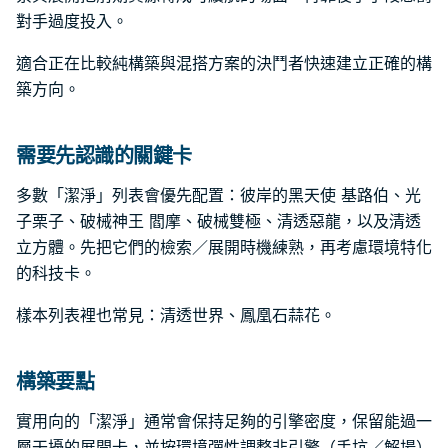
對手過度投入。
適合正在比較純構築與混搭方案的決鬥者快速建立正確的構
築方向。
需要先認識的關鍵卡
多數「潔淨」列表會優先配置：彼岸的黑天使 基路伯、光
子栗子、破械神王 閻摩、破械雙極、清透惡龍，以及清透
立方體。先把它們的檢索／展開時機練熟，再考慮環境特化
的科技卡。
樣本列表裡也常見：清透世界、鳳凰石蒜花。
構築要點
實用向的「潔淨」通常會保持足夠的引擎密度，保留能過一
層干擾的展開卡，並按環境彈性調整非引擎（手坑／解場）