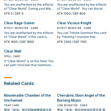
You are unaffected by the effects
You are unaffected by the effects
of "Clear World". During your Main
of "Clear World". You can discard 2
Phase, you can Normal Summon 1
cards, including this card; add 2
ATK
0
/ DEF 0
ATK
1200
/ DEF 800
monster that mentions "Clear
cards from your Deck to your
World", in addition to your Normal
hand, that are "Clear World" or
Clear Rage Golem
Clear Vicious Knight
Summon/Set. (You can only gain
Spells/Traps that mention it. You
this effect once per turn.) If this
EFFECT MONSTER · DARK
can only use this effect of "Clear
EFFECT MONSTER · DARK
face-up card in its owner's control
Phantom" once per turn. If this
You are unaffected by the effects
You can Tribute Summon this card
leaves the field by an opponent's
card is destroyed: You can target 1
of "Clear World". If this card is
by Tributing 1 monster that
card: You can Special Summon 1
monster your opponent controls;
Normal or Special Summoned:
mentions "Clear World". Gains ATK
ATK
1600
/ DEF 1800
ATK
2300
/ DEF 1100
monster that mentions "Clear
destroy it, and if you do, send the
You can activate this effect; this
equal to the highest original ATK
World" from your Deck.
top 3 cards of their Deck to the
turn, your monsters that mention
among monsters your opponent
Clear Wall
GY.
"Clear World" can attack directly.
controls (your choice, if tied). You
You can only use this effect of
SPELL CARD
are unaffected by the effects of
"Clear Rage Golem" once per turn.
"Clear World". While this Tribute
If "Clear World" is on the field: You
When this card inflicts battle
Summoned card is in the Monster
can add 1 monster that mentions
damage to your opponent: You
Zone, your opponent cannot
"Clear World" from your Deck to
can inflict 300 damage to your
activate the effects of Special
your hand. You can only use this
opponent for each card in their
Summoned monsters on the field
effect of "Clear Wall" once per
hand.
with less ATK than this card.
turn. Monsters that mention "Clear
Related Cards
World" cannot be destroyed by
battle, also you take no battle
damage from that battle. While
Abominable Chamber of the
Cherubini, Ebon Angel of the
you control a Level 7 or higher
Unchained
Burning Abyss
monster that mentions "Clear
World", your opponent receives all
TRAP CARD
LINK MONSTER · DARK
effects of "Clear World",
學習「潔淨」時可把破械雙極當作參
學習「潔淨」時可把彼岸的黑天使 基