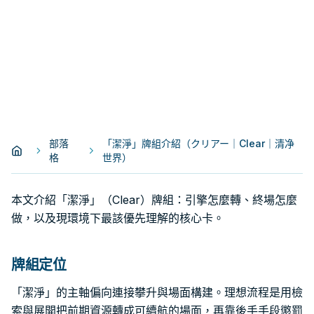
部落
「潔淨」牌組介紹（クリアー｜Clear｜清净
格
世界）
本文介紹「潔淨」（Clear）牌組：引擎怎麼轉、終場怎麼
做，以及現環境下最該優先理解的核心卡。
牌組定位
「潔淨」的主軸偏向連接攀升與場面構建。理想流程是用檢
索與展開把前期資源轉成可續航的場面，再靠後手手段懲罰