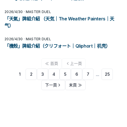
2026/4/30
· MASTER DUEL
「天氣」牌組介紹 （天気｜The Weather Painters｜天
气）
2026/4/30
· MASTER DUEL
「機殼」牌組介紹（クリフォート｜Qliphort｜机壳）
≪
首頁
上一頁
...
1
2
3
4
5
6
7
25
下一頁
末頁
≫