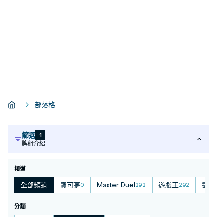
部落格
篩選
1
牌組介紹
頻道
全部頻道
寶可夢
Master Duel
遊戲王
數碼
0
292
292
分類