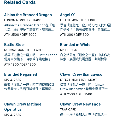
Related Cards
Albion the Branded Dragon
Angel O1
FUSION MONSTER · DARK
EFFECT MONSTER · LIGHT
Albion the Branded Dragon在「道
學習「道化之一座」時可把天使O1當
化之一座」中多作為檢索、展開或終
作參考卡：先看召喚條件，再確認它
場拼圖，判斷標準是它出現在成功起
是起手、展開還是收益卡。
ATK
2500
/ DEF 2000
ATK
200
/ DEF 300
手中的頻率。
Battle Steer
Branded in White
NORMAL MONSTER · EARTH
SPELL CARD
構築「道化之一座」時，Battle Steer
白之烙印在「道化之一座」中多作為
常用來銜接下一召喚或保護連招；是
檢索、展開或終場拼圖，判斷標準是
否投入取決於你的手坑／解場配置。
它出現在成功起手中的頻率。
ATK
1800
/ DEF 1300
Branded Regained
Clown Crew Biancaviso
SPELL CARD
EFFECT MONSTER · LIGHT
學習「道化之一座」時可把復烙印當
構築「道化之一座」時，Clown
作參考卡：先看召喚條件，再確認它
Crew Biancaviso常用來銜接下一召
是起手、展開還是收益卡。
喚或保護連招；是否投入取決於你的
ATK
2500
/ DEF 2500
手坑／解場配置。
Clown Crew Matinee
Clown Crew New Face
Operatics
TRAP CARD
道化一座『新加入』在「道化之一
SPELL CARD