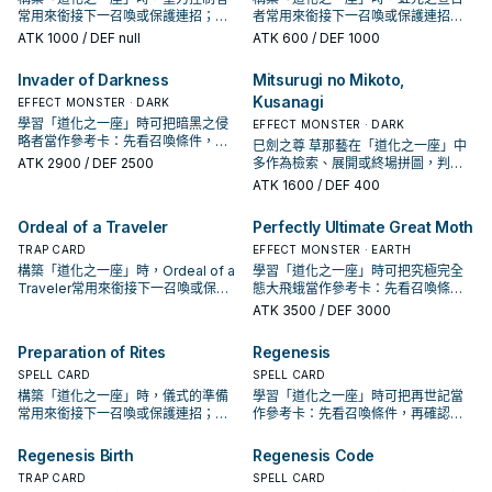
常用來銜接下一召喚或保護連招；是
者常用來銜接下一召喚或保護連招；
否投入取決於你的手坑／解場配置。
是否投入取決於你的手坑／解場配
ATK
1000
/ DEF null
ATK
600
/ DEF 1000
置。
Invader of Darkness
Mitsurugi no Mikoto,
Kusanagi
EFFECT MONSTER · DARK
學習「道化之一座」時可把暗黑之侵
EFFECT MONSTER · DARK
略者當作參考卡：先看召喚條件，再
巳劍之尊 草那藝在「道化之一座」中
確認它是起手、展開還是收益卡。
ATK
2900
/ DEF 2500
多作為檢索、展開或終場拼圖，判斷
標準是它出現在成功起手中的頻率。
ATK
1600
/ DEF 400
Ordeal of a Traveler
Perfectly Ultimate Great Moth
TRAP CARD
EFFECT MONSTER · EARTH
構築「道化之一座」時，Ordeal of a
學習「道化之一座」時可把究極完全
Traveler常用來銜接下一召喚或保護
態大飛蛾當作參考卡：先看召喚條
連招；是否投入取決於你的手坑／解
件，再確認它是起手、展開還是收益
ATK
3500
/ DEF 3000
場配置。
卡。
Preparation of Rites
Regenesis
SPELL CARD
SPELL CARD
構築「道化之一座」時，儀式的準備
學習「道化之一座」時可把再世記當
常用來銜接下一召喚或保護連招；是
作參考卡：先看召喚條件，再確認它
否投入取決於你的手坑／解場配置。
是起手、展開還是收益卡。
Regenesis Birth
Regenesis Code
TRAP CARD
SPELL CARD