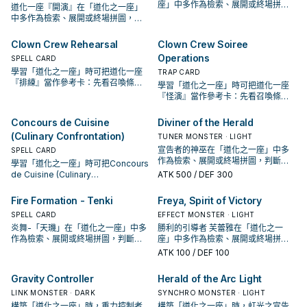
座」中多作為檢索、展開或終場拼
道化一座『開演』在「道化之一座」
圖，判斷標準是它出現在成功起手中
中多作為檢索、展開或終場拼圖，判
的頻率。
斷標準是它出現在成功起手中的頻
率。
Clown Crew Rehearsal
Clown Crew Soiree
Operations
SPELL CARD
學習「道化之一座」時可把道化一座
TRAP CARD
『排練』當作參考卡：先看召喚條
學習「道化之一座」時可把道化一座
件，再確認它是起手、展開還是收益
『怪演』當作參考卡：先看召喚條
卡。
件，再確認它是起手、展開還是收益
卡。
Concours de Cuisine
Diviner of the Herald
(Culinary Confrontation)
TUNER MONSTER · LIGHT
宣告者的神巫在「道化之一座」中多
SPELL CARD
作為檢索、展開或終場拼圖，判斷標
學習「道化之一座」時可把Concours
準是它出現在成功起手中的頻率。
de Cuisine (Culinary
ATK
500
/ DEF 300
Confrontation)當作參考卡：先看召
喚條件，再確認它是起手、展開還是
Fire Formation - Tenki
Freya, Spirit of Victory
收益卡。
SPELL CARD
EFFECT MONSTER · LIGHT
炎舞-「天璣」在「道化之一座」中多
勝利的引導者 芙蕾雅在「道化之一
作為檢索、展開或終場拼圖，判斷標
座」中多作為檢索、展開或終場拼
準是它出現在成功起手中的頻率。
圖，判斷標準是它出現在成功起手中
ATK
100
/ DEF 100
的頻率。
Gravity Controller
Herald of the Arc Light
LINK MONSTER · DARK
SYNCHRO MONSTER · LIGHT
構築「道化之一座」時，重力控制者
構築「道化之一座」時，虹光之宣告