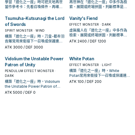
學習「道化之一座」時可把天地再世
再世神在「道化之一座」中多作為檢
當作參考卡：先看召喚條件，再確認
索、展開或終場拼圖，判斷標準是它
它是起手、展開還是收益卡。
出現在成功起手中的頻率。
Tsumuha-Kutsunagi the Lord
Vanity's Fiend
of Swords
EFFECT MONSTER · DARK
虛無魔人在「道化之一座」中多作為
SPIRIT MONSTER · WIND
檢索、展開或終場拼圖，判斷標準是
構築「道化之一座」時，刀皇-都牟羽
它出現在成功起手中的頻率。
沓薙常用來銜接下一召喚或保護連
ATK
2400
/ DEF 1200
招；是否投入取決於你的手坑／解場
ATK
3000
/ DEF 3000
配置。
Vidolium the Unstable Power
White Potan
Patron of Unity
EFFECT MONSTER · LIGHT
構築「道化之一座」時，White
PENDULUM EFFECT MONSTER ·
Potan常用來銜接下一召喚或保護連
DARK
招；是否投入取決於你的手坑／解場
構築「道化之一座」時，Vidolium
ATK
100
/ DEF 200
配置。
the Unstable Power Patron of
Unity常用來銜接下一召喚或保護連
ATK
5000
/ DEF 0
招；是否投入取決於你的手坑／解場
配置。