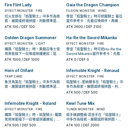
Fire Flint Lady
Gaia the Dragon Champion
EFFECT MONSTER · FIRE
FUSION MONSTER · WIND
切火女郎在「焰聖騎士」中多作為檢
學習「焰聖騎士」時可把龍騎士 蓋亞
索、展開或終場拼圖，判斷標準是它
當作參考卡：先看召喚條件，再確認
出現在成功起手中的頻率。
它是起手、展開還是收益卡。
ATK
100
/ DEF 100
ATK
2600
/ DEF 2100
Golden Dragon Summoner
Ha-Re the Sword Mikanko
EFFECT MONSTER · LIGHT
EFFECT MONSTER · FIRE
構築「焰聖騎士」時，黃龍召喚士常
學習「焰聖騎士」時可把Ha-Re the
用來銜接下一召喚或保護連招；是否
Sword Mikanko當作參考卡：先看召
投入取決於你的手坑／解場配置。
喚條件，再確認它是起手、展開還是
ATK
1000
/ DEF 1000
ATK
0
/ DEF 0
收益卡。
Horn of Olifant
Infernoble Knight - Renaud
TRAP CARD
EFFECT MONSTER · FIRE
象牙角笛在「焰聖騎士」中多作為檢
焰聖騎士-里納爾多在「焰聖騎士」中
索、展開或終場拼圖，判斷標準是它
多作為檢索、展開或終場拼圖，判斷
出現在成功起手中的頻率。
標準是它出現在成功起手中的頻率。
ATK
500
/ DEF 500
Infernoble Knight - Roland
Kewl Tune Mix
EFFECT MONSTER · FIRE
TUNER MONSTER · WIND
構築「焰聖騎士」時，焰聖騎士-羅蘭
殺手級調整曲·混音手在「焰聖騎士」
常用來銜接下一召喚或保護連招；是
中多作為檢索、展開或終場拼圖，判
否投入取決於你的手坑／解場配置。
斷標準是它出現在成功起手中的頻
ATK
500
/ DEF 500
ATK
100
/ DEF 2000
率。