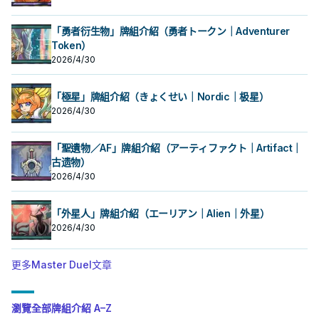
「勇者衍生物」牌組介紹（勇者トークン｜Adventurer
Token）
2026/4/30
「極星」牌組介紹（きょくせい｜Nordic｜极星）
2026/4/30
「聖遺物／AF」牌組介紹（アーティファクト｜Artifact｜
古遗物）
2026/4/30
「外星人」牌組介紹（エーリアン｜Alien｜外星）
2026/4/30
更多Master Duel文章
瀏覽全部牌組介紹 A–Z