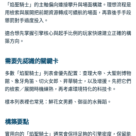
「焰聖騎士」的主軸偏向連接攀升與場面構建。理想流程是
用檢索與展開把前期資源轉成可續航的場面，再靠後手手段
懲罰對手過度投入。
適合想先掌握引擎核心與起手比例的玩家快速建立正確的構
築方向。
需要先認識的關鍵卡
多數「焰聖騎士」列表會優先配置：查理大帝、大聖劍博物
館、象牙角笛、切火女郎、昇華騎士，以及增援。先把它們
的檢索／展開時機練熟，再考慮環境特化的科技卡。
樣本列表裡也常見：鮮花女男爵、御巫的水舞蹈。
構築要點
實用向的「焰聖騎士」通常會保持足夠的引擎密度，保留能