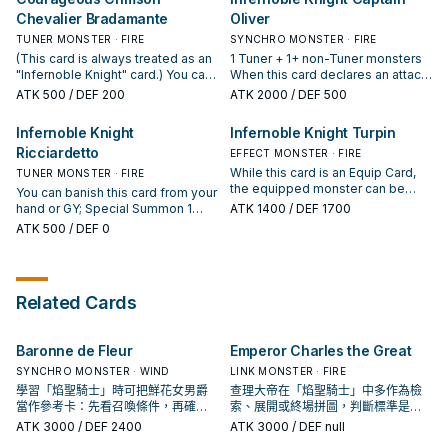
Chevalier Bradamante
Oliver
TUNER MONSTER · FIRE
SYNCHRO MONSTER · FIRE
(This card is always treated as an
1 Tuner + 1+ non-Tuner monsters
"Infernoble Knight" card.) You can
When this card declares an attack
discard this card, then target 1
while equipped: You can target 1
ATK
500
/ DEF 200
ATK
2000
/ DEF 500
Warrior monster you control; equip
face-up card on the field; destroy
it with 1 Equip Spell from your
it. During your Main Phase, except
Infernoble Knight
Infernoble Knight Turpin
Deck that can equip to it. When
the turn this card was sent to the
Ricciardetto
this card, not equipped with an
GY: You can target 1 Warrior
EFFECT MONSTER · FIRE
Equip Card, is destroyed by battle
monster you control; Special
While this card is an Equip Card,
TUNER MONSTER · FIRE
with an opponent's monster and
Summon this card from your GY as
the equipped monster can be
You can banish this card from your
sent to the GY: You can Special
a Tuner, and if you do, equip that
treated as a Tuner if used as
hand or GY; Special Summon 1
ATK
1400
/ DEF 1700
Summon this card, and if you do,
monster you control to this card
Synchro Material. You can only
Level 4 or lower FIRE Warrior
ATK
500
/ DEF 0
equip that monster your opponent
as an Equip Spell that gives it 500
use each of the following effects
monster from your hand as a
controls to this card. You can only
ATK. You can only use this effect
of "Infernoble Knight Turpin" once
Tuner. If this card is Normal or
use each effect of "Courageous
of "Infernoble Knight Captain
per turn. If you control a monster
Special Summoned: You can
Crimson Chevalier Bradamante"
Oliver" once per turn.
equipped with an Equip Card: You
target 1 Level 4 or lower FIRE
once per turn.
Related Cards
can Special Summon this card
Warrior monster in your GY,
from your hand or GY, but if you
except "Infernoble Knight
Summon it from the GY, banish it
Ricciardetto"; Special Summon it,
when it leaves the field. If this
Baronne de Fleur
Emperor Charles the Great
also you cannot Special Summon
card is in your GY: You can target 1
monsters for the rest of this turn,
SYNCHRO MONSTER · WIND
LINK MONSTER · FIRE
Warrior monster you control; equip
except Warrior monsters. You can
學習「焰聖騎士」時可把鮮花女男爵
查理大帝在「焰聖騎士」中多作為檢
this card to that monster you
only use 1 "Infernoble Knight
當作參考卡：先看召喚條件，再確認
索、展開或終場拼圖，判斷標準是它
control as an Equip Spell.
Ricciardetto" effect per turn, and
它是起手、展開還是收益卡。
出現在成功起手中的頻率。
ATK
3000
/ DEF 2400
ATK
3000
/ DEF null
only once that turn.