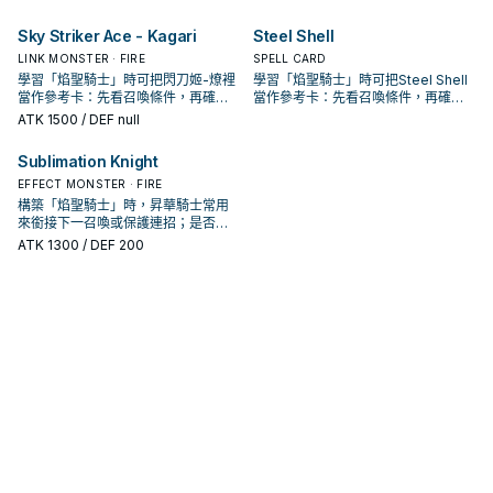
Sky Striker Ace - Kagari
Steel Shell
LINK MONSTER · FIRE
SPELL CARD
學習「焰聖騎士」時可把閃刀姬-燎裡
學習「焰聖騎士」時可把Steel Shell
當作參考卡：先看召喚條件，再確認
當作參考卡：先看召喚條件，再確認
它是起手、展開還是收益卡。
它是起手、展開還是收益卡。
ATK
1500
/ DEF null
Sublimation Knight
EFFECT MONSTER · FIRE
構築「焰聖騎士」時，昇華騎士常用
來銜接下一召喚或保護連招；是否投
入取決於你的手坑／解場配置。
ATK
1300
/ DEF 200