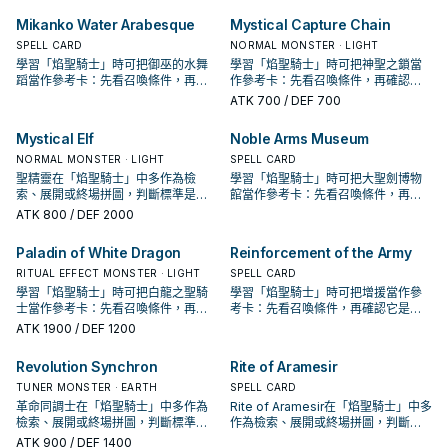
Mikanko Water Arabesque
Mystical Capture Chain
SPELL CARD
NORMAL MONSTER · LIGHT
學習「焰聖騎士」時可把御巫的水舞
學習「焰聖騎士」時可把神聖之鎖當
蹈當作參考卡：先看召喚條件，再確
作參考卡：先看召喚條件，再確認它
認它是起手、展開還是收益卡。
是起手、展開還是收益卡。
ATK
700
/ DEF 700
Mystical Elf
Noble Arms Museum
NORMAL MONSTER · LIGHT
SPELL CARD
聖精靈在「焰聖騎士」中多作為檢
學習「焰聖騎士」時可把大聖劍博物
索、展開或終場拼圖，判斷標準是它
館當作參考卡：先看召喚條件，再確
出現在成功起手中的頻率。
認它是起手、展開還是收益卡。
ATK
800
/ DEF 2000
Paladin of White Dragon
Reinforcement of the Army
RITUAL EFFECT MONSTER · LIGHT
SPELL CARD
學習「焰聖騎士」時可把白龍之聖騎
學習「焰聖騎士」時可把增援當作參
士當作參考卡：先看召喚條件，再確
考卡：先看召喚條件，再確認它是起
認它是起手、展開還是收益卡。
手、展開還是收益卡。
ATK
1900
/ DEF 1200
Revolution Synchron
Rite of Aramesir
TUNER MONSTER · EARTH
SPELL CARD
革命同調士在「焰聖騎士」中多作為
Rite of Aramesir在「焰聖騎士」中多
檢索、展開或終場拼圖，判斷標準是
作為檢索、展開或終場拼圖，判斷標
它出現在成功起手中的頻率。
準是它出現在成功起手中的頻率。
ATK
900
/ DEF 1400