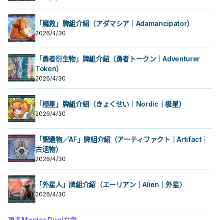
「魔救」牌組介紹（アダマシア｜Adamancipator）
2026/4/30
「勇者衍生物」牌組介紹（勇者トークン｜Adventurer
Token）
2026/4/30
「極星」牌組介紹（きょくせい｜Nordic｜极星）
2026/4/30
「聖遺物／AF」牌組介紹（アーティファクト｜Artifact｜
古遗物）
2026/4/30
「外星人」牌組介紹（エーリアン｜Alien｜外星）
2026/4/30
更多Master Duel文章