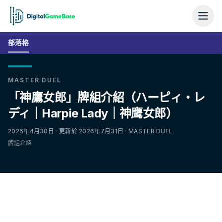
部落格
MASTER DUEL
「神鷹女郎」牌組介紹（ハーピィ・レ
ディ｜Harpie Lady｜神鹰女郎）
2026年4月30日 · 更新於 2026年7月31日 · MASTER DUEL
牌組介紹