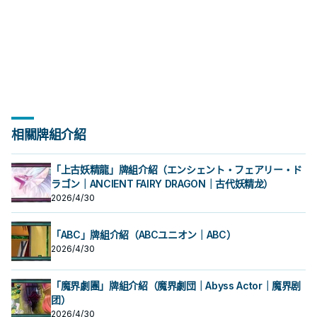
相關牌組介紹
「上古妖精龍」牌組介紹（エンシェント・フェアリー・ド
ラゴン｜ANCIENT FAIRY DRAGON｜古代妖精龙）
2026/4/30
「ABC」牌組介紹（ABCユニオン｜ABC）
2026/4/30
「魔界劇團」牌組介紹（魔界劇団｜Abyss Actor｜魔界剧
团）
2026/4/30