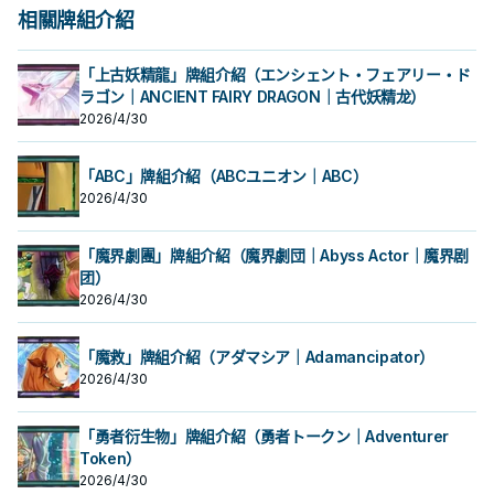
相關牌組介紹
「上古妖精龍」牌組介紹（エンシェント・フェアリー・ド
ラゴン｜ANCIENT FAIRY DRAGON｜古代妖精龙）
2026/4/30
「ABC」牌組介紹（ABCユニオン｜ABC）
2026/4/30
「魔界劇團」牌組介紹（魔界劇団｜Abyss Actor｜魔界剧
团）
2026/4/30
「魔救」牌組介紹（アダマシア｜Adamancipator）
2026/4/30
「勇者衍生物」牌組介紹（勇者トークン｜Adventurer
Token）
2026/4/30