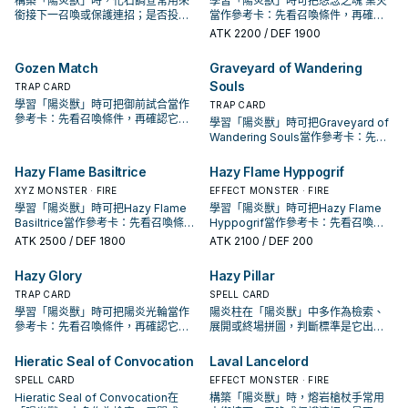
構築「陽炎獸」時，化石調查常用來
學習「陽炎獸」時可把怨念之魂 業火
銜接下一召喚或保護連招；是否投入
當作參考卡：先看召喚條件，再確認
取決於你的手坑／解場配置。
它是起手、展開還是收益卡。
ATK
2200
/ DEF 1900
Gozen Match
Graveyard of Wandering
Souls
TRAP CARD
學習「陽炎獸」時可把御前試合當作
TRAP CARD
參考卡：先看召喚條件，再確認它是
學習「陽炎獸」時可把Graveyard of
起手、展開還是收益卡。
Wandering Souls當作參考卡：先看
召喚條件，再確認它是起手、展開還
是收益卡。
Hazy Flame Basiltrice
Hazy Flame Hyppogrif
XYZ MONSTER · FIRE
EFFECT MONSTER · FIRE
學習「陽炎獸」時可把Hazy Flame
學習「陽炎獸」時可把Hazy Flame
Basiltrice當作參考卡：先看召喚條
Hyppogrif當作參考卡：先看召喚條
件，再確認它是起手、展開還是收益
件，再確認它是起手、展開還是收益
ATK
2500
/ DEF 1800
ATK
2100
/ DEF 200
卡。
卡。
Hazy Glory
Hazy Pillar
TRAP CARD
SPELL CARD
學習「陽炎獸」時可把陽炎光輪當作
陽炎柱在「陽炎獸」中多作為檢索、
參考卡：先看召喚條件，再確認它是
展開或終場拼圖，判斷標準是它出現
起手、展開還是收益卡。
在成功起手中的頻率。
Hieratic Seal of Convocation
Laval Lancelord
SPELL CARD
EFFECT MONSTER · FIRE
Hieratic Seal of Convocation在
構築「陽炎獸」時，熔岩槍杖手常用