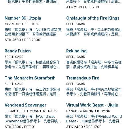
「陽炎獸」中多作為檢索、展開或終
來銜接下一召喚或保護連招；是否投
場拼圖，判斷標準是它出現在成功起
入取決於你的手坑／解場配置。
ATK
2100
/ DEF 200
手中的頻率。
Number 39: Utopia
Onslaught of the Fire Kings
XYZ MONSTER · LIGHT
SPELL CARD
構築「陽炎獸」時，No.39 希望皇 霍
構築「陽炎獸」時，炎王的急襲常用
普常用來銜接下一召喚或保護連招；
來銜接下一召喚或保護連招；是否投
是否投入取決於你的手坑／解場配
入取決於你的手坑／解場配置。
ATK
2500
/ DEF 2000
置。
Ready Fusion
Rekindling
SPELL CARD
SPELL CARD
學習「陽炎獸」時可把簡素融合當作
真炎的爆發在「陽炎獸」中多作為檢
參考卡：先看召喚條件，再確認它是
索、展開或終場拼圖，判斷標準是它
起手、展開還是收益卡。
出現在成功起手中的頻率。
The Monarchs Stormforth
Tremendous Fire
SPELL CARD
SPELL CARD
構築「陽炎獸」時，帝王的烈旋常用
學習「陽炎獸」時可把火炎地獄當作
來銜接下一召喚或保護連招；是否投
參考卡：先看召喚條件，再確認它是
入取決於你的手坑／解場配置。
起手、展開還是收益卡。
Vendread Scavenger
Virtual World Beast - Jiujiu
RITUAL EFFECT MONSTER · DARK
SYNCHRO MONSTER · WIND
學習「陽炎獸」時可把Vendread
學習「陽炎獸」時可把Virtual World
Scavenger當作參考卡：先看召喚條
Beast - Jiujiu當作參考卡：先看召喚
件，再確認它是起手、展開還是收益
條件，再確認它是起手、展開還是收
ATK
2800
/ DEF 0
ATK
2400
/ DEF 1700