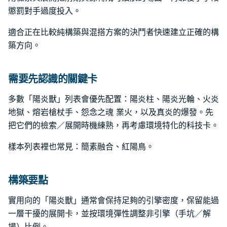
懲罰對手過度投入。
適合正在比較純構築與混搭方案的決鬥者快速建立正確的構
築方向。
需要先認識的關鍵卡
多數「陽炎獸」列表會優先配置：陽炎柱、陽炎光輪、火炎
地獄、熔岩槍杖手、怨念之魂 業火，以及真炎的爆發。先
把它們的檢索／展開時機練熟，再考慮環境特化的科技卡。
樣本列表裡也常見：簡素融合、紅陽鳥。
構築要點
實用向的「陽炎獸」通常會保持足夠的引擎密度，保留能過
一層干擾的展開卡，並按環境彈性調整非引擎（手坑／解
場）比例。