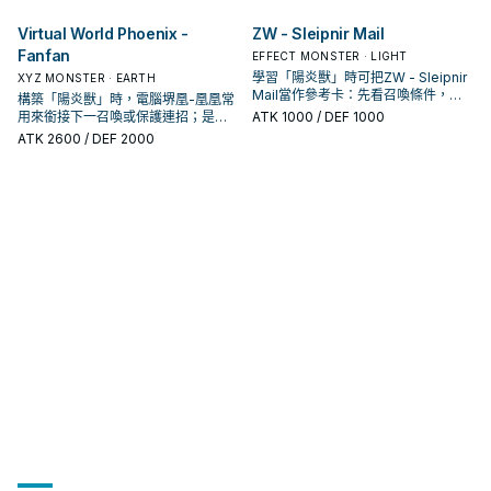
卡。
益卡。
Virtual World Phoenix -
ZW - Sleipnir Mail
Fanfan
EFFECT MONSTER · LIGHT
學習「陽炎獸」時可把ZW - Sleipnir
XYZ MONSTER · EARTH
Mail當作參考卡：先看召喚條件，再
構築「陽炎獸」時，電腦堺凰-凰凰常
確認它是起手、展開還是收益卡。
用來銜接下一召喚或保護連招；是否
ATK
1000
/ DEF 1000
投入取決於你的手坑／解場配置。
ATK
2600
/ DEF 2000