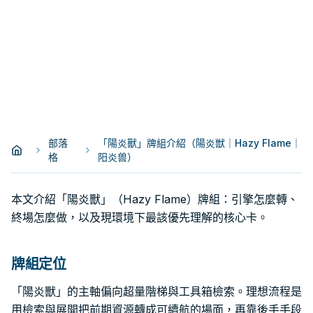
部落
「陽炎獸」牌組介紹（陽炎獣｜Hazy Flame｜
格
阳炎兽）
本文介紹「陽炎獸」（Hazy Flame）牌組：引擎怎麼轉、
終場怎麼做，以及現環境下最該優先理解的核心卡。
牌組定位
「陽炎獸」的主軸偏向超量階梯與工具箱檢索。理想流程是
用檢索與展開把前期資源轉成可續航的場面，再靠後手手段