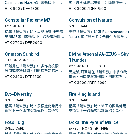
Calima the Haze常用來銜接下一召
索、展開或終場拼圖，判斷標準是它
喚或保護連招；是否投入取決於你的
出現在成功起手中的頻率。
ATK
600
/ DEF 1800
ATK
3000
/ DEF 2500
手坑／解場配置。
Constellar Ptolemy M7
Convulsion of Nature
XYZ MONSTER · LIGHT
SPELL CARD
構築「陽炎獸」時，星聖神龍 托勒密
學習「陽炎獸」時可把Convulsion of
星團M7常用來銜接下一召喚或保護連
Nature當作參考卡：先看召喚條件，
招；是否投入取決於你的手坑／解場
再確認它是起手、展開還是收益卡。
ATK
2700
/ DEF 2000
配置。
Crimson Sunbird
Divine Arsenal AA-ZEUS - Sky
Thunder
FUSION MONSTER · FIRE
紅陽鳥在「陽炎獸」中多作為檢索、
XYZ MONSTER · LIGHT
展開或終場拼圖，判斷標準是它出現
天霆號 阿宙斯在「陽炎獸」中多作為
在成功起手中的頻率。
ATK
2300
/ DEF 1800
檢索、展開或終場拼圖，判斷標準是
它出現在成功起手中的頻率。
ATK
3000
/ DEF 3000
Evo-Diversity
Fire King Island
SPELL CARD
SPELL CARD
構築「陽炎獸」時，多樣進化常用來
構築「陽炎獸」時，炎王的孤島常用
銜接下一召喚或保護連招；是否投入
來銜接下一召喚或保護連招；是否投
取決於你的手坑／解場配置。
入取決於你的手坑／解場配置。
Fossil Dig
Goka, the Pyre of Malice
SPELL CARD
EFFECT MONSTER · FIRE