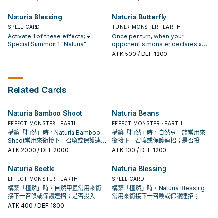
You can send the top 2 cards of
your Deck to the GY; negate the
Naturia Blessing
Naturia Butterfly
activation, and if you do, destroy
it. This card must be face-up on
SPELL CARD
TUNER MONSTER · EARTH
the field to activate and to resolve
Activate 1 of these effects; ●
Once per turn, when your
this effect.
Special Summon 1 "Naturia"
opponent's monster declares an
monster from your hand or GY. ●
attack, you can send the top card
ATK
500
/ DEF 1200
Immediately after this effect
of your Deck to the Graveyard and
resolves, Synchro Summon 1
negate that attack.
Synchro Monster, using monsters
you control as material, including a
Related Cards
"Naturia" monster. ● Fusion
Summon 1 Fusion Monster from
your Extra Deck, using monsters
Naturia Bamboo Shoot
Naturia Beans
you control as material, including a
"Naturia" monster.
EFFECT MONSTER · EARTH
EFFECT MONSTER · EARTH
構築「植然」時，Naturia Bamboo
構築「植然」時，自然豆一族常用來
Shoot常用來銜接下一召喚或保護連
銜接下一召喚或保護連招；是否投入
招；是否投入取決於你的手坑／解場
取決於你的手坑／解場配置。
ATK
2000
/ DEF 2000
ATK
100
/ DEF 1200
配置。
Naturia Beetle
Naturia Blessing
EFFECT MONSTER · EARTH
SPELL CARD
構築「植然」時，自然甲蟲常用來銜
構築「植然」時，Naturia Blessing
接下一召喚或保護連招；是否投入取
常用來銜接下一召喚或保護連招；是
決於你的手坑／解場配置。
否投入取決於你的手坑／解場配置。
ATK
400
/ DEF 1800