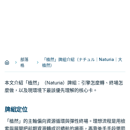
部落
「植然」牌組介紹（ナチュル｜Naturia｜大
格
植然）
本文介紹「植然」（Naturia）牌組：引擎怎麼轉、終場怎
麼做，以及現環境下最該優先理解的核心卡。
牌組定位
「植然」的主軸偏向資源循環與彈性終場。理想流程是用檢
索與展開把前期資源轉成可續航的場面，再靠後手手段懲罰