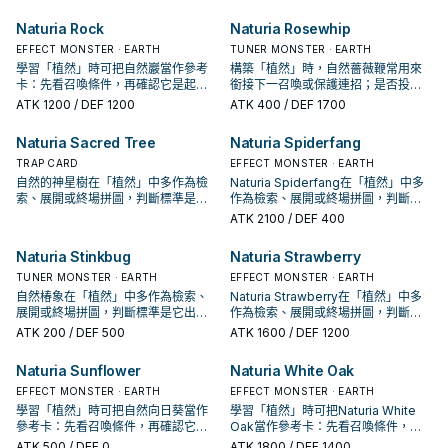
Naturia Rock
Naturia Rosewhip
EFFECT MONSTER · EARTH
TUNER MONSTER · EARTH
學習「植然」時可把自然巖當作參考
構築「植然」時，自然薔薇鞭常用來
卡：先看召喚條件，再確認它是起
銜接下一召喚或保護連招；是否投入
手、展開還是收益卡。
取決於你的手坑／解場配置。
ATK
1200
/ DEF 1200
ATK
400
/ DEF 1700
Naturia Sacred Tree
Naturia Spiderfang
TRAP CARD
EFFECT MONSTER · EARTH
自然的神星樹在「植然」中多作為檢
Naturia Spiderfang在「植然」中多
索、展開或終場拼圖，判斷標準是它
作為檢索、展開或終場拼圖，判斷標
出現在成功起手中的頻率。
準是它出現在成功起手中的頻率。
ATK
2100
/ DEF 400
Naturia Stinkbug
Naturia Strawberry
TUNER MONSTER · EARTH
EFFECT MONSTER · EARTH
自然椿象在「植然」中多作為檢索、
Naturia Strawberry在「植然」中多
展開或終場拼圖，判斷標準是它出現
作為檢索、展開或終場拼圖，判斷標
在成功起手中的頻率。
準是它出現在成功起手中的頻率。
ATK
200
/ DEF 500
ATK
1600
/ DEF 1200
Naturia Sunflower
Naturia White Oak
EFFECT MONSTER · EARTH
EFFECT MONSTER · EARTH
學習「植然」時可把自然向日葵當作
學習「植然」時可把Naturia White
參考卡：先看召喚條件，再確認它是
Oak當作參考卡：先看召喚條件，再
起手、展開還是收益卡。
確認它是起手、展開還是收益卡。
ATK
500
/ DEF 0
ATK
1800
/ DEF 1400