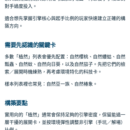
對手過度投入。
適合想先掌握引擎核心與起手比例的玩家快速建立正確的構
築方向。
需要先認識的關鍵卡
多數「植然」列表會優先配置：自然櫻桃、自然螻蛄、自然
瓢蟲、自然蚊、自然向日葵，以及自然茄子。先把它們的檢
索／展開時機練熟，再考慮環境特化的科技卡。
樣本列表裡也常見：自然豆一族、自然椿象。
構築要點
實用向的「植然」通常會保持足夠的引擎密度，保留能過一
層干擾的展開卡，並按環境彈性調整非引擎（手坑／解場）
比例。