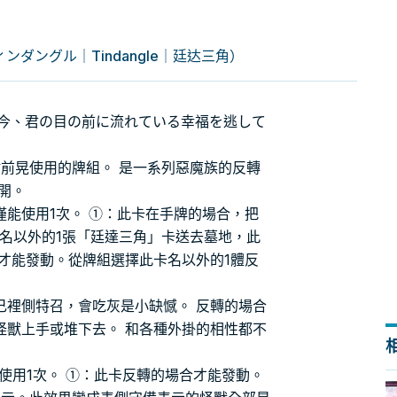
ダングル｜Tindangle｜廷达三角）
 今、君の目の前に流れている幸福を逃して
s中財前晃使用的牌組。 是一系列惡魔族的反轉
開。
僅能使用1次。 ①：此卡在手牌的場合，把
名以外的1張「廷達三角」卡送去墓地，此
才能發動。從牌組選擇此卡名以外的1體反
己裡側特召，會吃灰是小缺憾。 反轉的場合
怪獸上手或堆下去。 和各種外掛的相性都不
能使用1次。 ①：此卡反轉的場合才能發動。