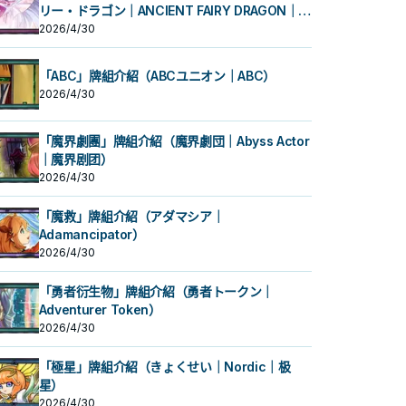
リー・ドラゴン｜ANCIENT FAIRY DRAGON｜古
代妖精龙）
2026/4/30
「ABC」牌組介紹（ABCユニオン｜ABC）
2026/4/30
「魔界劇團」牌組介紹（魔界劇団｜Abyss Actor
｜魔界剧团）
2026/4/30
「魔救」牌組介紹（アダマシア｜
Adamancipator）
2026/4/30
「勇者衍生物」牌組介紹（勇者トークン｜
Adventurer Token）
2026/4/30
「極星」牌組介紹（きょくせい｜Nordic｜极
星）
2026/4/30