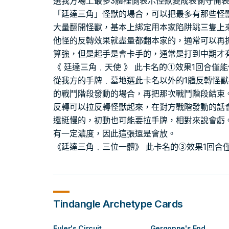
選我方場上最多3體裡側表示怪獸變成表側守備
「廷達三角」怪獸的場合，可以把最多有那些怪
大量翻開怪獸，基本上綁定用本家陷阱跳三隻上
他怪的反轉效果就盡量都翻本家的，通常可以再
算強，但是起手是會卡手的，通常是打到中期才
《 廷達三角﹒天使 》 此卡名的①效果1回合僅
從我方的手牌﹒墓地選此卡名以外的1體反轉怪
的戰鬥階段發動的場合，再把那次戰鬥階段結束
反轉可以拉反轉怪獸起來，在對方戰階發動的話
還挺慢的，初動也可能要拉手牌，相對來說會虧
有一定濃度，因此這張還是會放。
《廷達三角﹒三位一體》 此卡名的③效果1回合僅
Tindangle
Archetype Cards
Euler's Circuit
Gergonne's End