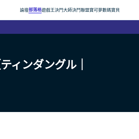
部落格
論壇
遊戲王
決鬥大師
決鬥聯盟
寶可夢
數碼寶貝
（ティンダングル｜