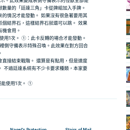
表示。此效果變成表側守備表示的怪獸全部是
獸數量的「廷達三角」卡從牌組加入手牌。
來的情況才能發動。 如果沒有很急著要用其
抓個結界石，這樣結界石就還可以跳。 效果
有機會用。
能使用1次。 ①：此卡反轉的場合才能發動。
獸裡側守備表示特殊召喚。此效果在對方回合
。
會直接結束戰階。 還算是有點用，但是速度
。 不過廷達系統有不少卡要求種類，本家要
能使用1次。 ①
Nagel's Protection
Stairs of Mail