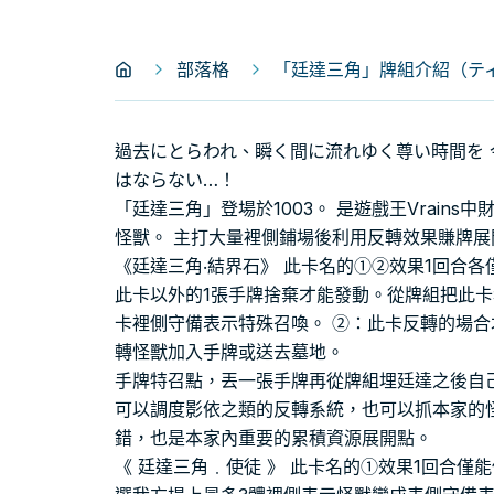
部落格
「廷達三角」牌組介紹（ティン
過去にとらわれ、瞬く間に流れゆく尊い時間を
はならない…！
「廷達三角」登場於1003。 是遊戲王Vrain
怪獸。 主打大量裡側鋪場後利用反轉效果賺牌展
《廷達三角‧結界石》 此卡名的①②效果1回合各
此卡以外的1張手牌捨棄才能發動。從牌組把此卡
卡裡側守備表示特殊召喚。 ②：此卡反轉的場合
轉怪獸加入手牌或送去墓地。
手牌特召點，丟一張手牌再從牌組埋廷達之後自
可以調度影依之類的反轉系統，也可以抓本家的
錯，也是本家內重要的累積資源展開點。
《 廷達三角﹒使徒 》 此卡名的①效果1回合僅