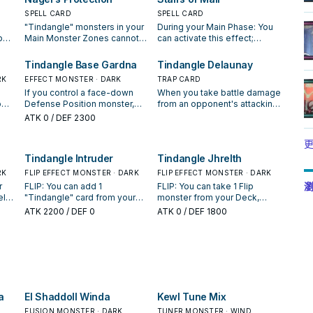
SPELL CARD
SPELL CARD
"Tindangle" monsters in your
During your Main Phase: You
p
Main Monster Zones cannot
can activate this effect;
be destroyed by battle or
discard 1 "Tindangle" card,
rd
your opponent's card effects.
and if you do, apply 1 of these
Tindangle Base Gardna
Tindangle Delaunay
nt
Once per turn, if your
effects. ● Change 1 face-
RK
EFFECT MONSTER · DARK
TRAP CARD
"Tindangle" monster inflicts
down Defense Position
If you control a face-down
When you take battle damage
battle damage to your
monster you control to face-
om
Defense Position monster,
from an opponent's attacking
opponent, the damage is
up Attack Position. ● Change 1
down
you can Special Summon this
monster, while you have 3 or
ter
doubled. You can banish this
face-up Attack Position
ATK
0
/ DEF 2300
card (from your hand) in
more "Tindangle" monsters
card from your GY and
monster you control to face-
t is
Defense Position. You can
with different names in your
discard 1 "Tindangle" card;
down Defense Position. This
更
ase,
only Special Summon
GY: You can destroy the
to,
add 1 "Nagel's Protection"
turn, you cannot discard
Tindangle Intruder
Tindangle Jhrelth
 can
"Tindangle Base Gardna"
attacking monster, and if you
 and
from your Deck to your hand.
another card with the same
once per turn this way. If a
do, Special Summon 1
,
You can only use this effect
name for the effect of "Stairs
RK
FLIP EFFECT MONSTER · DARK
FLIP EFFECT MONSTER · DARK
er
monster is Normal or Special
"Tindangle Acute Cerberus"
of "Nagel's Protection" once
of Mail" (even if this card
瀏
r
FLIP: You can add 1
FLIP: You can take 1 Flip
Summoned, and is now
from your Extra Deck. If you
per turn.
leaves the field).
eld;
"Tindangle" card from your
monster from your Deck,
pointed to by an opponent's
control no monsters in the
to
Deck to your hand. When this
except "Tindangle Jhrelth",
ATK
2200
/ DEF 0
ATK
0
/ DEF 1800
Link Monster (except during
Extra Monster Zone: You can
ed.
then
card is Normal Summoned:
and either add it to your hand
the Damage Step): You can
banish this card from your GY,
-
You can send 1 "Tindangle"
or send it to the GY. If this
Tribute this card; Special
then target 3 "Tindangle"
ach
card from your Deck to the
card is in your hand: You can
Summon 1 "Tindangle"
monsters with different
GY. If a monster(s) is Special
discard 1 other card; send 1
monster from your hand or
names in your GY; Special
or
Summoned to your field in
"Tindangle" card from your
Deck in Attack Position or
Summon them in face-down
f
face-down Defense Position
Deck to the GY, except
face-down Defense Position.
Defense Position.
while this card is in your GY:
"Tindangle Jhrelth", and if you
a
El Shaddoll Winda
Kewl Tune Mix
sent
Special Summon this card in
do, Special Summon this card
face-down Defense Position
in face-down Defense
FUSION MONSTER · DARK
TUNER MONSTER · WIND