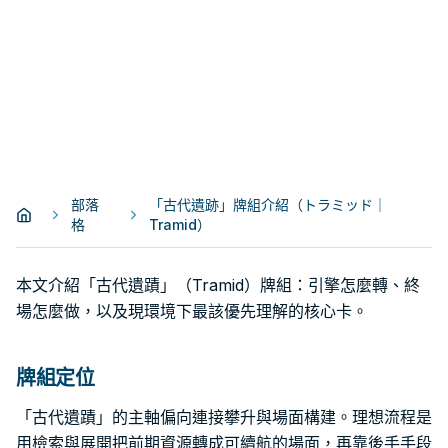
部落
「古代遺跡」牌組介紹（トラミッド｜
格
Tramid）
本文介紹「古代遺蹟」（Tramid）牌組：引擎怎麼轉、終
場怎麼做，以及現環境下最該優先理解的核心卡。
牌組定位
「古代遺蹟」的主軸偏向連接攀升與場面構建。理想流程是
用檢索與展開把前期資源轉成可續航的場面，再靠後手手段