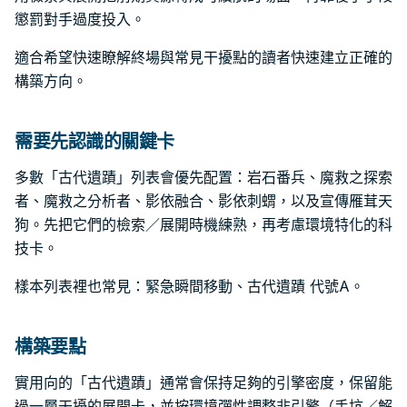
懲罰對手過度投入。
適合希望快速瞭解終場與常見干擾點的讀者快速建立正確的
構築方向。
需要先認識的關鍵卡
多數「古代遺蹟」列表會優先配置：岩石番兵、魔救之探索
者、魔救之分析者、影依融合、影依刺蝟，以及宣傳雁茸天
狗。先把它們的檢索／展開時機練熟，再考慮環境特化的科
技卡。
樣本列表裡也常見：緊急瞬間移動、古代遺蹟 代號A。
構築要點
實用向的「古代遺蹟」通常會保持足夠的引擎密度，保留能
過一層干擾的展開卡，並按環境彈性調整非引擎（手坑／解