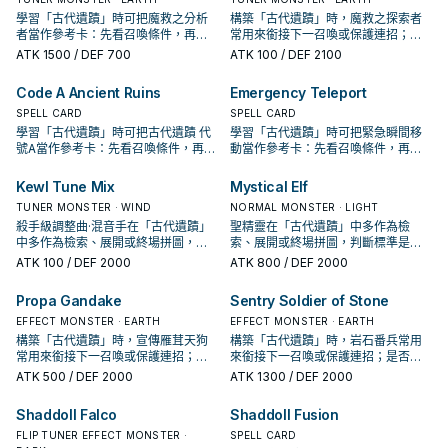
學習「古代遺蹟」時可把魔救之分析
構築「古代遺蹟」時，魔救之探索者
者當作參考卡：先看召喚條件，再確
常用來銜接下一召喚或保護連招；是
認它是起手、展開還是收益卡。
否投入取決於你的手坑／解場配置。
ATK
1500
/ DEF 700
ATK
100
/ DEF 2100
Code A Ancient Ruins
Emergency Teleport
SPELL CARD
SPELL CARD
學習「古代遺蹟」時可把古代遺蹟 代
學習「古代遺蹟」時可把緊急瞬間移
號A當作參考卡：先看召喚條件，再確
動當作參考卡：先看召喚條件，再確
認它是起手、展開還是收益卡。
認它是起手、展開還是收益卡。
Kewl Tune Mix
Mystical Elf
TUNER MONSTER · WIND
NORMAL MONSTER · LIGHT
殺手級調整曲·混音手在「古代遺蹟」
聖精靈在「古代遺蹟」中多作為檢
中多作為檢索、展開或終場拼圖，判
索、展開或終場拼圖，判斷標準是它
斷標準是它出現在成功起手中的頻
出現在成功起手中的頻率。
ATK
100
/ DEF 2000
ATK
800
/ DEF 2000
率。
Propa Gandake
Sentry Soldier of Stone
EFFECT MONSTER · EARTH
EFFECT MONSTER · EARTH
構築「古代遺蹟」時，宣傳雁茸天狗
構築「古代遺蹟」時，岩石番兵常用
常用來銜接下一召喚或保護連招；是
來銜接下一召喚或保護連招；是否投
否投入取決於你的手坑／解場配置。
入取決於你的手坑／解場配置。
ATK
500
/ DEF 2000
ATK
1300
/ DEF 2000
Shaddoll Falco
Shaddoll Fusion
FLIP TUNER EFFECT MONSTER ·
SPELL CARD