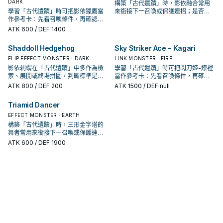
DARK
構築「古代遺蹟」時，影依融合常用
學習「古代遺蹟」時可把影依獵鷹當
來銜接下一召喚或保護連招；是否投
作參考卡：先看召喚條件，再確認它
入取決於你的手坑／解場配置。
是起手、展開還是收益卡。
ATK
600
/ DEF 1400
Shaddoll Hedgehog
Sky Striker Ace - Kagari
FLIP EFFECT MONSTER · DARK
LINK MONSTER · FIRE
影依刺蝟在「古代遺蹟」中多作為檢
學習「古代遺蹟」時可把閃刀姬-燎裡
索、展開或終場拼圖，判斷標準是它
當作參考卡：先看召喚條件，再確認
出現在成功起手中的頻率。
它是起手、展開還是收益卡。
ATK
800
/ DEF 200
ATK
1500
/ DEF null
Triamid Dancer
EFFECT MONSTER · EARTH
構築「古代遺蹟」時，三形金字塔的
舞者常用來銜接下一召喚或保護連
招；是否投入取決於你的手坑／解場
ATK
600
/ DEF 1900
配置。