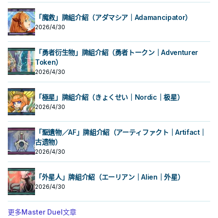
「魔救」牌組介紹（アダマシア｜Adamancipator）
2026/4/30
「勇者衍生物」牌組介紹（勇者トークン｜Adventurer
Token）
2026/4/30
「極星」牌組介紹（きょくせい｜Nordic｜极星）
2026/4/30
「聖遺物／AF」牌組介紹（アーティファクト｜Artifact｜
古遗物）
2026/4/30
「外星人」牌組介紹（エーリアン｜Alien｜外星）
2026/4/30
更多Master Duel文章