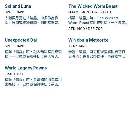
Sol and Luna
The Wicked Worm Beast
SPELL CARD
EFFECT MONSTER · EARTH
太陽與月亮在「蠕蟲」中多作為檢
構築「蠕蟲」時，The Wicked
索、展開或終場拼圖，判斷標準是它
Worm Beast常用來銜接下一召喚或
出現在成功起手中的頻率。
保護連招；是否投入取決於你的手坑
ATK
1400
/ DEF 700
／解場配置。
Unexpected Dai
W Nebula Meteorite
SPELL CARD
TRAP CARD
構築「蠕蟲」時，粗人預料常用來銜
學習「蠕蟲」時可把W星雲隕石當作
接下一召喚或保護連招；是否投入取
參考卡：先看召喚條件，再確認它是
決於你的手坑／解場配置。
起手、展開還是收益卡。
World Legacy Pawns
TRAP CARD
構築「蠕蟲」時，星遺物的傀儡常用
來銜接下一召喚或保護連招；是否投
入取決於你的手坑／解場配置。