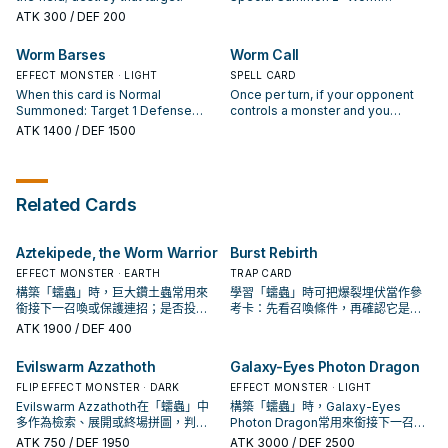
Tokens" (Insect/EARTH/Level
ATK
300
/ DEF 200
1/ATK 0/DEF 0). You cannot Normal
or Special Summon any Level 3 or
Worm Barses
Worm Call
4 monsters the turn you activate
EFFECT MONSTER · LIGHT
this card.
SPELL CARD
When this card is Normal
Once per turn, if your opponent
Summoned: Target 1 Defense
controls a monster and you
Position monster; change that
control no monsters, you can
ATK
1400
/ DEF 1500
target to face-up Attack Position.
Special Summon 1 Reptile-Type
"Worm" monster from your hand in
face-down Defense Position.
Related Cards
Aztekipede, the Worm Warrior
Burst Rebirth
EFFECT MONSTER · EARTH
TRAP CARD
構築「蠕蟲」時，巨大鑽土蟲常用來
學習「蠕蟲」時可把爆裂埋伏當作參
銜接下一召喚或保護連招；是否投入
考卡：先看召喚條件，再確認它是起
取決於你的手坑／解場配置。
手、展開還是收益卡。
ATK
1900
/ DEF 400
Evilswarm Azzathoth
Galaxy-Eyes Photon Dragon
FLIP EFFECT MONSTER · DARK
EFFECT MONSTER · LIGHT
Evilswarm Azzathoth在「蠕蟲」中
構築「蠕蟲」時，Galaxy-Eyes
多作為檢索、展開或終場拼圖，判斷
Photon Dragon常用來銜接下一召喚
標準是它出現在成功起手中的頻率。
或保護連招；是否投入取決於你的手
ATK
750
/ DEF 1950
ATK
3000
/ DEF 2500