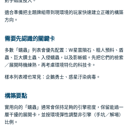
對手過度投入。
適合準備把主題牌組帶到現環境的玩家快速建立正確的構築
方向。
需要先認識的關鍵卡
多數「蠕蟲」列表會優先配置：W星雲隕石、粗人預料、盾
蟲、巨大鑽土蟲、入侵蠕蟲，以及影蜥蜴。先把它們的檢索
／展開時機練熟，再考慮環境特化的科技卡。
樣本列表裡也常見：企鵝勇士、惑星汙染病毒。
構築要點
實用向的「蠕蟲」通常會保持足夠的引擎密度，保留能過一
層干擾的展開卡，並按環境彈性調整非引擎（手坑／解場）
比例。