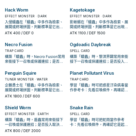
坑／解場配置。
Hack Worm
Kagetokage
EFFECT MONSTER · DARK
EFFECT MONSTER · DARK
入侵蠕蟲在「蠕蟲」中多作為檢索、
影蜥蜴在「蠕蟲」中多作為檢索、展
展開或終場拼圖，判斷標準是它出現
開或終場拼圖，判斷標準是它出現在
在成功起手中的頻率。
成功起手中的頻率。
ATK
400
/ DEF 0
ATK
1100
/ DEF 1500
Necro Fusion
Ogdoadic Daybreak
TRAP CARD
SPELL CARD
構築「蠕蟲」時，Necro Fusion常用
構築「蠕蟲」時，黎溟界闢常用來銜
來銜接下一召喚或保護連招；是否投
接下一召喚或保護連招；是否投入取
入取決於你的手坑／解場配置。
決於你的手坑／解場配置。
Penguin Squire
Planet Pollutant Virus
TUNER MONSTER · WATER
TRAP CARD
企鵝勇士在「蠕蟲」中多作為檢索、
學習「蠕蟲」時可把惑星汙染病毒當
展開或終場拼圖，判斷標準是它出現
作參考卡：先看召喚條件，再確認它
在成功起手中的頻率。
是起手、展開還是收益卡。
ATK
1800
/ DEF 600
Shield Worm
Snake Rain
EFFECT MONSTER · EARTH
SPELL CARD
構築「蠕蟲」時，盾蟲常用來銜接下
學習「蠕蟲」時可把蛇雨當作參考
一召喚或保護連招；是否投入取決於
卡：先看召喚條件，再確認它是起
你的手坑／解場配置。
手、展開還是收益卡。
ATK
800
/ DEF 2000