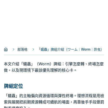
部落格
「蠕蟲」牌組介紹（ワーム｜Worm｜异虫）
本文介紹「蠕蟲」（Worm）牌組：引擎怎麼轉、終場怎麼
做，以及現環境下最該優先理解的核心卡。
牌組定位
「蠕蟲」的主軸偏向資源循環與彈性終場。理想流程是用檢
索與展開把前期資源轉成可續航的場面，再靠後手手段懲罰