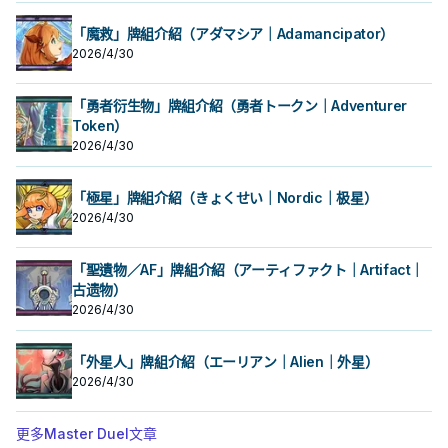
「魔救」牌組介紹（アダマシア｜Adamancipator）
2026/4/30
「勇者衍生物」牌組介紹（勇者トークン｜Adventurer
Token）
2026/4/30
「極星」牌組介紹（きょくせい｜Nordic｜极星）
2026/4/30
「聖遺物／AF」牌組介紹（アーティファクト｜Artifact｜
古遗物）
2026/4/30
「外星人」牌組介紹（エーリアン｜Alien｜外星）
2026/4/30
更多Master Duel文章