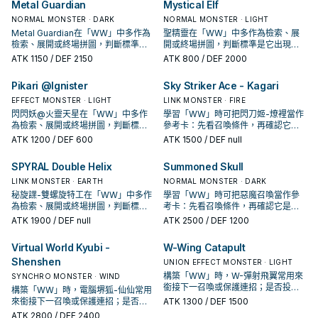
Metal Guardian
Mystical Elf
NORMAL MONSTER · DARK
NORMAL MONSTER · LIGHT
Metal Guardian在「WW」中多作為
聖精靈在「WW」中多作為檢索、展
檢索、展開或終場拼圖，判斷標準是
開或終場拼圖，判斷標準是它出現在
它出現在成功起手中的頻率。
成功起手中的頻率。
ATK
1150
/ DEF 2150
ATK
800
/ DEF 2000
Pikari @Ignister
Sky Striker Ace - Kagari
EFFECT MONSTER · LIGHT
LINK MONSTER · FIRE
閃閃妖@火靈天星在「WW」中多作
學習「WW」時可把閃刀姬-燎裡當作
為檢索、展開或終場拼圖，判斷標準
參考卡：先看召喚條件，再確認它是
是它出現在成功起手中的頻率。
起手、展開還是收益卡。
ATK
1200
/ DEF 600
ATK
1500
/ DEF null
SPYRAL Double Helix
Summoned Skull
LINK MONSTER · EARTH
NORMAL MONSTER · DARK
秘旋諜-雙螺旋特工在「WW」中多作
學習「WW」時可把惡魔召喚當作參
為檢索、展開或終場拼圖，判斷標準
考卡：先看召喚條件，再確認它是起
是它出現在成功起手中的頻率。
手、展開還是收益卡。
ATK
1900
/ DEF null
ATK
2500
/ DEF 1200
Virtual World Kyubi -
W-Wing Catapult
Shenshen
UNION EFFECT MONSTER · LIGHT
構築「WW」時，W-彈射飛翼常用來
SYNCHRO MONSTER · WIND
銜接下一召喚或保護連招；是否投入
構築「WW」時，電腦堺狐-仙仙常用
取決於你的手坑／解場配置。
來銜接下一召喚或保護連招；是否投
ATK
1300
/ DEF 1500
入取決於你的手坑／解場配置。
ATK
2800
/ DEF 2400