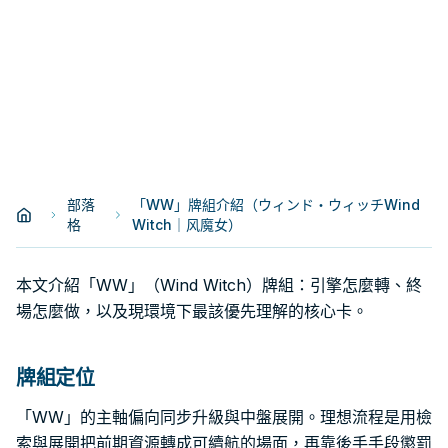
部落
「WW」牌組介紹（ウィンド・ウィッチWind
格
Witch｜风魔女）
本文介紹「WW」（Wind Witch）牌組：引擎怎麼轉、終
場怎麼做，以及現環境下最該優先理解的核心卡。
牌組定位
「WW」的主軸偏向同步升級與中盤展開。理想流程是用檢
索與展開把前期資源轉成可續航的場面，再靠後手手段懲罰