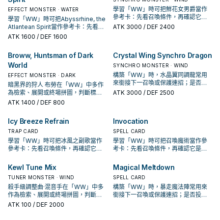
學習「WW」時可把鮮花女男爵當作
EFFECT MONSTER · WATER
參考卡：先看召喚條件，再確認它是
學習「WW」時可把Abyssrhine, the
起手、展開還是收益卡。
Atlantean Spirit當作參考卡：先看召
ATK
3000
/ DEF 2400
喚條件，再確認它是起手、展開還是
ATK
1600
/ DEF 1600
收益卡。
Broww, Huntsman of Dark
Crystal Wing Synchro Dragon
World
SYNCHRO MONSTER · WIND
構築「WW」時，水晶翼同調龍常用
EFFECT MONSTER · DARK
來銜接下一召喚或保護連招；是否投
暗黑界的狩人 布勞在「WW」中多作
入取決於你的手坑／解場配置。
為檢索、展開或終場拼圖，判斷標準
ATK
3000
/ DEF 2500
是它出現在成功起手中的頻率。
ATK
1400
/ DEF 800
Icy Breeze Refrain
Invocation
TRAP CARD
SPELL CARD
學習「WW」時可把冰風之副歌當作
學習「WW」時可把召喚魔術當作參
參考卡：先看召喚條件，再確認它是
考卡：先看召喚條件，再確認它是起
起手、展開還是收益卡。
手、展開還是收益卡。
Kewl Tune Mix
Magical Meltdown
TUNER MONSTER · WIND
SPELL CARD
殺手級調整曲·混音手在「WW」中多
構築「WW」時，暴走魔法陣常用來
作為檢索、展開或終場拼圖，判斷標
銜接下一召喚或保護連招；是否投入
準是它出現在成功起手中的頻率。
取決於你的手坑／解場配置。
ATK
100
/ DEF 2000