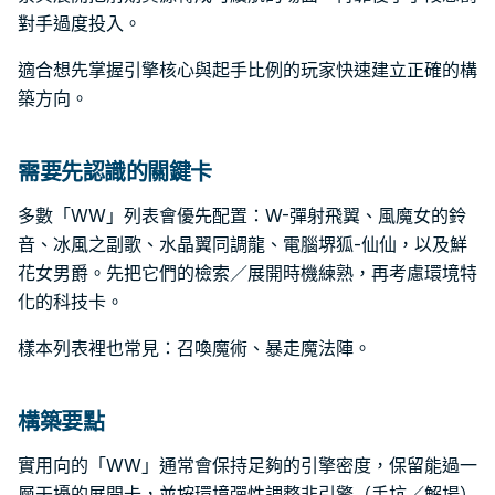
對手過度投入。
適合想先掌握引擎核心與起手比例的玩家快速建立正確的構
築方向。
需要先認識的關鍵卡
多數「WW」列表會優先配置：W-彈射飛翼、風魔女的鈴
音、冰風之副歌、水晶翼同調龍、電腦堺狐-仙仙，以及鮮
花女男爵。先把它們的檢索／展開時機練熟，再考慮環境特
化的科技卡。
樣本列表裡也常見：召喚魔術、暴走魔法陣。
構築要點
實用向的「WW」通常會保持足夠的引擎密度，保留能過一
層干擾的展開卡，並按環境彈性調整非引擎（手坑／解場）