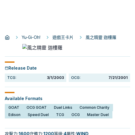
Yu-Gi-Oh!
遊戲王卡片
風之精靈 迦樓羅
Release Date
TCG:
3/1/2003
OCG:
7/21/2001
Available Formats
GOAT
OCG GOAT
Duel Links
Common Charity
Edison
Speed Duel
TCG
OCG
Master Duel
攻擊力
:
1600
守備力
:
1200
等級
:
4
屬性
:
WIND