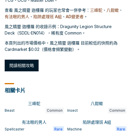
TCG、OCG、Master Duel。
查看 風之精靈 迦樓羅 的玩家也常會一併參考：
三峰駝
、
八鉗蠍
、
有法眼的男人
、
陷阱處理班 A組
、
AD變更者
。
風之精靈 迦樓羅 的收錄示例：Dragunity Legion Structure
Deck（SDDL-EN014），稀有度 Common。
本頁列出的市場價格中，風之精靈 迦樓羅 目前較低的快照約為
Cardmarket $0.02（價格會頻繁變動）。
閱讀相關攻略
相關卡片
三峰駝
八鉗蠍
Beast
Common
Insect
Common
有法眼的男人
陷阱處理班 A組
Spellcaster
Rare
Machine
Rare