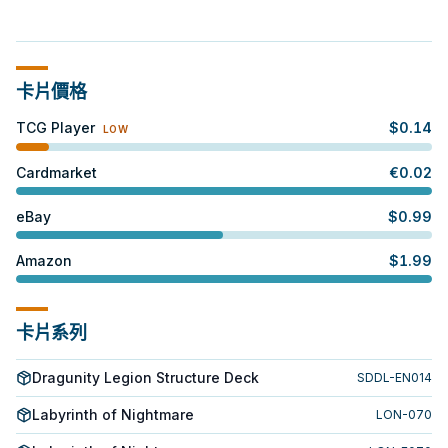
卡片價格
TCG Player
$
0.14
LOW
Cardmarket
€
0.02
eBay
$
0.99
Amazon
$
1.99
卡片系列
Dragunity Legion Structure Deck
SDDL-EN014
Labyrinth of Nightmare
LON-070