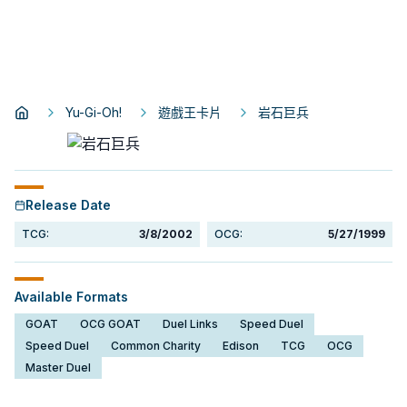
Yu-Gi-Oh!
遊戲王卡片
岩石巨兵
Release Date
TCG:
3/8/2002
OCG:
5/27/1999
Available Formats
GOAT
OCG GOAT
Duel Links
Speed Duel
Speed Duel
Common Charity
Edison
TCG
OCG
Master Duel