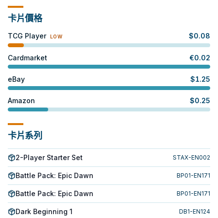
卡片價格
TCG Player
$
0.08
LOW
Cardmarket
€
0.02
eBay
$
1.25
Amazon
$
0.25
卡片系列
2-Player Starter Set
STAX-EN002
Battle Pack: Epic Dawn
BP01-EN171
Battle Pack: Epic Dawn
BP01-EN171
Dark Beginning 1
DB1-EN124