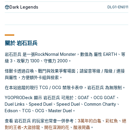
Dark Legends
DLG1-EN011
關於 岩石巨兵
岩石巨兵 是一張RockNormal Monster，數值為 屬性 EARTH、等
級 3、攻擊力 1300、守備力 2000。
怪獸卡透過召喚、戰鬥與效果爭奪場面；請留意等級 / 階級 / 連接
與屬性，方便額外卡組與檢索。
在本站追蹤的現行 TCG / OCG 禁限卡表中，岩石巨兵 為無限制。
YGOPRODeck 顯示 岩石巨兵 可用於：GOAT、OCG GOAT、
Duel Links、Speed Duel、Speed Duel、Common Charity、
Edison、TCG、OCG、Master Duel。
查看 岩石巨兵 的玩家也常會一併參考：
3萬年的白龜
、
彩虹魚
、
絕
對的王者-大盜掠龍
、
開在深淵的花
、
酸液爬蟲
。