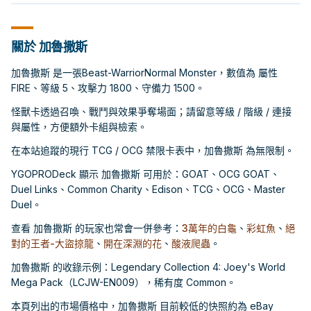
關於 加魯撒斯
加魯撒斯 是一張Beast-WarriorNormal Monster，數值為 屬性
FIRE、等級 5、攻擊力 1800、守備力 1500。
怪獸卡透過召喚、戰鬥與效果爭奪場面；請留意等級 / 階級 / 連接
與屬性，方便額外卡組與檢索。
在本站追蹤的現行 TCG / OCG 禁限卡表中，加魯撒斯 為無限制。
YGOPRODeck 顯示 加魯撒斯 可用於：GOAT、OCG GOAT、
Duel Links、Common Charity、Edison、TCG、OCG、Master
Duel。
查看 加魯撒斯 的玩家也常會一併參考：
3萬年的白龜
、
彩虹魚
、
絕
對的王者-大盜掠龍
、
開在深淵的花
、
酸液爬蟲
。
加魯撒斯 的收錄示例：Legendary Collection 4: Joey's World
Mega Pack（LCJW-EN009），稀有度 Common。
本頁列出的市場價格中，加魯撒斯 目前較低的快照約為 eBay