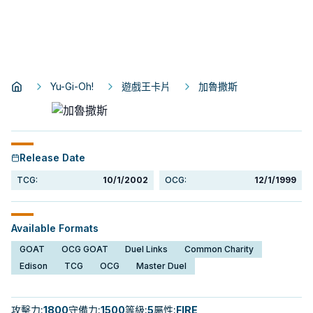
Yu-Gi-Oh!
遊戲王卡片
加魯撒斯
Release Date
TCG:
10/1/2002
OCG:
12/1/1999
Available Formats
GOAT
OCG GOAT
Duel Links
Common Charity
Edison
TCG
OCG
Master Duel
攻擊力
:
1800
守備力
:
1500
等級
:
5
屬性
:
FIRE