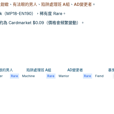
八鉗蠍
、
有法眼的男人
、
陷阱處理班 A組
、
AD變更者
。
ck（MP18-EN190），稀有度 Rare。
Cardmarket $0.09（價格會頻繁變動）。
眼的男人
陷阱處理班 A組
AD變更者
暴
er
Rare
Machine
Rare
Warrior
Rare
Fiend