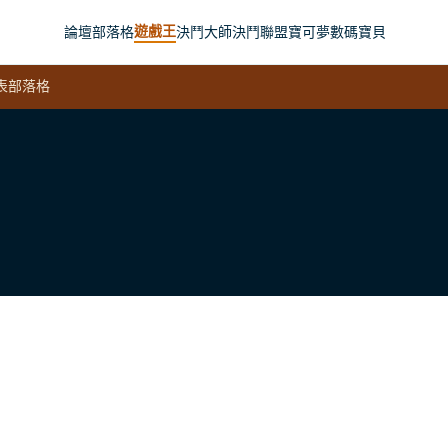
遊戲王
論壇
部落格
決鬥大師
決鬥聯盟
寶可夢
數碼寶貝
表
部落格