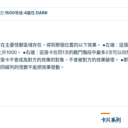
力
:
1500
等級
:
4
屬性
:
DARK
在主要怪獸區域存在，得到那個位置的以下效果。 ●左端：這
上升1000。 ●右端：這張卡在同1次的戰鬥階段中最多2次可以向
這張卡不會成為對方的效果的對象，不會被對方的效果破壞。 ●
相同縱列的怪獸不能把效果發動。
卡片系列