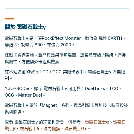
關於 電磁石戰士γ
電磁石戰士γ 是一張RockEffect Monster，數值為 屬性 EARTH、
等級 3、攻擊力 800、守備力 2000。
怪獸卡透過召喚、戰鬥與效果爭奪場面；請留意等級 / 階級 / 連接
與屬性，方便額外卡組與檢索。
在本站追蹤的現行 TCG / OCG 禁限卡表中，電磁石戰士γ 為無限
制。
YGOPRODeck 顯示 電磁石戰士γ 可用於：Duel Links、TCG、
OCG、Master Duel。
電磁石戰士γ 屬於「Magnet」系列，搜尋引擎卡與科技卡時可按該
系列篩選。
查看 電磁石戰士γ 的玩家也常會一併參考：
電磁石戰士α
、
電磁石
戰士β
、
磁石戰士δ
、
磁力變換
、
磁石戰士Ω+
。