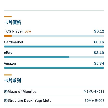
卡片價格
TCG Player
$
0.12
LOW
Cardmarket
€
0.16
eBay
$
3.49
Amazon
$
5.34
卡片系列
Maze of Muertos
MZMU-EN082
Structure Deck: Yugi Muto
SDMY-EN003