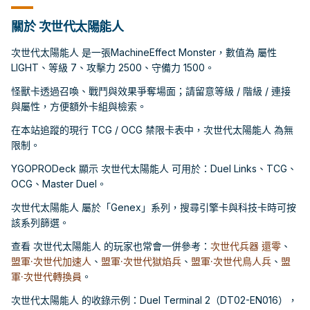
關於 次世代太陽能人
次世代太陽能人 是一張MachineEffect Monster，數值為 屬性
LIGHT、等級 7、攻擊力 2500、守備力 1500。
怪獸卡透過召喚、戰鬥與效果爭奪場面；請留意等級 / 階級 / 連接
與屬性，方便額外卡組與檢索。
在本站追蹤的現行 TCG / OCG 禁限卡表中，次世代太陽能人 為無
限制。
YGOPRODeck 顯示 次世代太陽能人 可用於：Duel Links、TCG、
OCG、Master Duel。
次世代太陽能人 屬於「Genex」系列，搜尋引擎卡與科技卡時可按
該系列篩選。
查看 次世代太陽能人 的玩家也常會一併參考：
次世代兵器 還零
、
盟軍·次世代加速人
、
盟軍·次世代獄焰兵
、
盟軍·次世代鳥人兵
、
盟
軍·次世代轉換員
。
次世代太陽能人 的收錄示例：Duel Terminal 2（DT02-EN016），