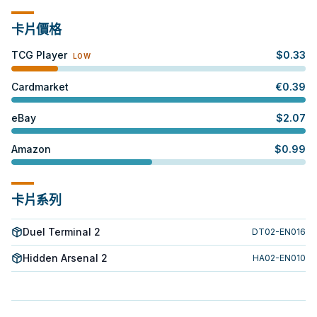
卡片價格
TCG Player
$
0.33
LOW
Cardmarket
€
0.39
eBay
$
2.07
Amazon
$
0.99
卡片系列
Duel Terminal 2
DT02-EN016
Hidden Arsenal 2
HA02-EN010