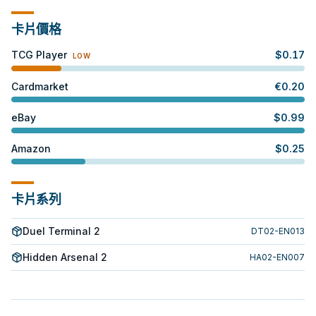
卡片價格
TCG Player
$
0.17
LOW
Cardmarket
€
0.20
eBay
$
0.99
Amazon
$
0.25
卡片系列
Duel Terminal 2
DT02-EN013
Hidden Arsenal 2
HA02-EN007