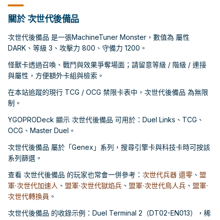
關於 次世代後備品
次世代後備品 是一張MachineTuner Monster，數值為 屬性
DARK、等級 3、攻擊力 800、守備力 1200。
怪獸卡透過召喚、戰鬥與效果爭奪場面；請留意等級 / 階級 / 連接
與屬性，方便額外卡組與檢索。
在本站追蹤的現行 TCG / OCG 禁限卡表中，次世代後備品 為無限
制。
YGOPRODeck 顯示 次世代後備品 可用於：Duel Links、TCG、
OCG、Master Duel。
次世代後備品 屬於「Genex」系列，搜尋引擎卡與科技卡時可按該
系列篩選。
查看 次世代後備品 的玩家也常會一併參考：
次世代兵器 還零
、
盟
軍·次世代加速人
、
盟軍·次世代獄焰兵
、
盟軍·次世代鳥人兵
、
盟軍·
次世代轉換員
。
次世代後備品 的收錄示例：Duel Terminal 2（DT02-EN013），稀