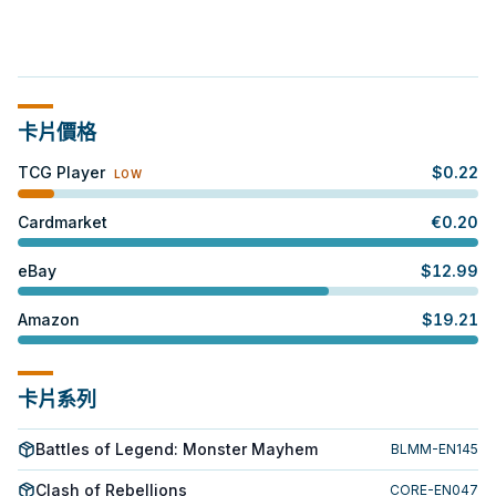
卡片價格
TCG Player
$
0.22
LOW
Cardmarket
€
0.20
eBay
$
12.99
Amazon
$
19.21
卡片系列
Battles of Legend: Monster Mayhem
BLMM-EN145
Clash of Rebellions
CORE-EN047