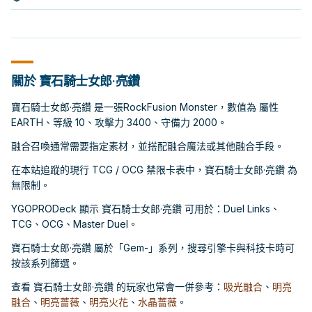
關於 寶石騎士女郎·亮鑽
寶石騎士女郎·亮鑽 是一張RockFusion Monster，數值為 屬性
EARTH、等級 10、攻擊力 3400、守備力 2000。
融合召喚通常需要指定素材，並搭配融合魔法或其他融合手段。
在本站追蹤的現行 TCG / OCG 禁限卡表中，寶石騎士女郎·亮鑽 為
無限制。
YGOPRODeck 顯示 寶石騎士女郎·亮鑽 可用於：Duel Links、
TCG、OCG、Master Duel。
寶石騎士女郎·亮鑽 屬於「Gem-」系列，搜尋引擎卡與科技卡時可
按該系列篩選。
查看 寶石騎士女郎·亮鑽 的玩家也常會一併參考：
吸光融合
、
明亮
融合
、
明亮薔薇
、
明亮火花
、
水晶薔薇
。