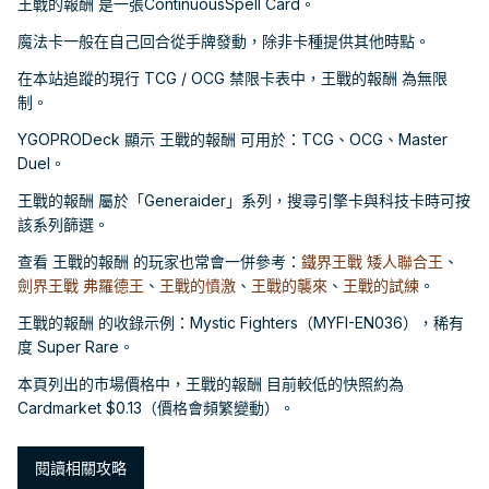
王戰的報酬 是一張ContinuousSpell Card。
魔法卡一般在自己回合從手牌發動，除非卡種提供其他時點。
在本站追蹤的現行 TCG / OCG 禁限卡表中，王戰的報酬 為無限
制。
YGOPRODeck 顯示 王戰的報酬 可用於：TCG、OCG、Master
Duel。
王戰的報酬 屬於「Generaider」系列，搜尋引擎卡與科技卡時可按
該系列篩選。
查看 王戰的報酬 的玩家也常會一併參考：
鐵界王戰 矮人聯合王
、
劍界王戰 弗羅德王
、
王戰的憤激
、
王戰的襲來
、
王戰的試練
。
王戰的報酬 的收錄示例：Mystic Fighters（MYFI-EN036），稀有
度 Super Rare。
本頁列出的市場價格中，王戰的報酬 目前較低的快照約為
Cardmarket $0.13（價格會頻繁變動）。
閱讀相關攻略