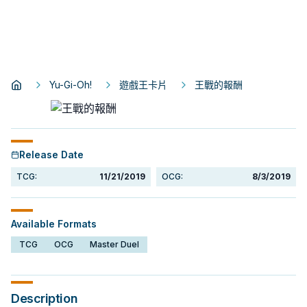
Yu-Gi-Oh!
遊戲王卡片
王戰的報酬
Release Date
TCG:
11/21/2019
OCG:
8/3/2019
Available Formats
TCG
OCG
Master Duel
Description