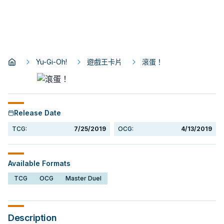
Yu-Gi-Oh!
遊戲王卡片
滾蛋！
Release Date
TCG:
7/25/2019
OCG:
4/13/2019
Available Formats
TCG
OCG
Master Duel
Description