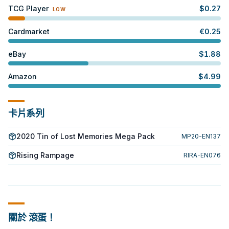
TCG Player
$
0.27
LOW
Cardmarket
€
0.25
eBay
$
1.88
Amazon
$
4.99
卡片系列
2020 Tin of Lost Memories Mega Pack
MP20-EN137
Rising Rampage
RIRA-EN076
關於 滾蛋！