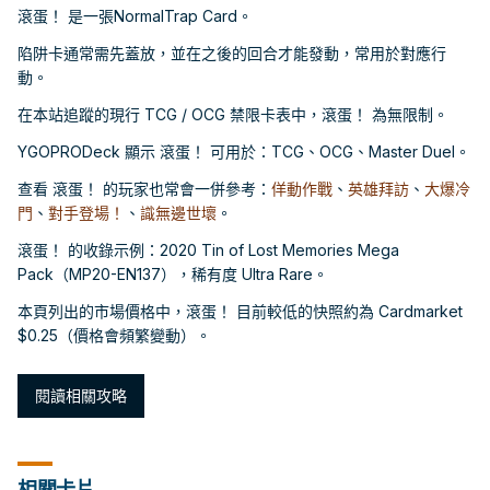
滾蛋！ 是一張NormalTrap Card。
陷阱卡通常需先蓋放，並在之後的回合才能發動，常用於對應行
動。
在本站追蹤的現行 TCG / OCG 禁限卡表中，滾蛋！ 為無限制。
YGOPRODeck 顯示 滾蛋！ 可用於：TCG、OCG、Master Duel。
查看 滾蛋！ 的玩家也常會一併參考：
佯動作戰
、
英雄拜訪
、
大爆冷
門
、
對手登場！
、
識無邊世壞
。
滾蛋！ 的收錄示例：2020 Tin of Lost Memories Mega
Pack（MP20-EN137），稀有度 Ultra Rare。
本頁列出的市場價格中，滾蛋！ 目前較低的快照約為 Cardmarket
$0.25（價格會頻繁變動）。
閱讀相關攻略
相關卡片