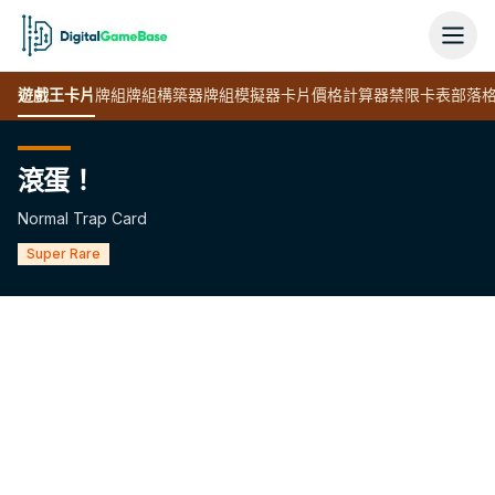
遊戲王
卡片
牌組
牌組構築器
牌組模擬器
卡片價格計算器
禁限卡表
部落
滾蛋！
Normal Trap Card
Super Rare