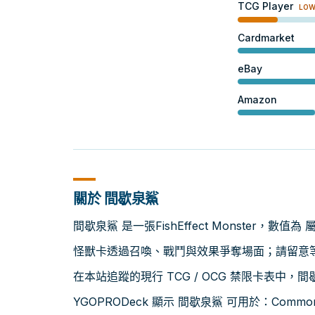
TCG Player
LO
Cardmarket
eBay
Amazon
關於 間歇泉鯊
間歇泉鯊 是一張FishEffect Monster，數值為
怪獸卡透過召喚、戰鬥與效果爭奪場面；請留意等級
在本站追蹤的現行 TCG / OCG 禁限卡表中，
YGOPRODeck 顯示 間歇泉鯊 可用於：Common C