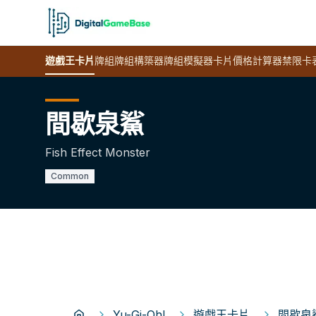
遊戲王
卡片
牌組
牌組構築器
牌組模擬器
卡片價格計算器
禁限卡
間歇泉鯊
Fish Effect Monster
Common
Yu-Gi-Oh!
遊戲王卡片
間歇泉