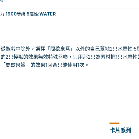
力
:
1900
等級
:
5
屬性
:
WATER
從遊戲中除外，選擇「間歇泉鯊」以外的自己墓地2只水屬性·5
的2只怪獸的效果無效特殊召喚，只用那2只為素材把1只水屬性
「間歇泉鯊」的效果1回合只能使用1次。
卡片系列