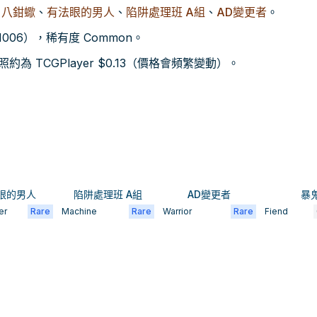
、
八鉗蠍
、
有法眼的男人
、
陷阱處理班 A組
、
AD變更者
。
EN006），稀有度 Common。
 TCGPlayer $0.13（價格會頻繁變動）。
眼的男人
陷阱處理班 A組
AD變更者
暴
er
Rare
Machine
Rare
Warrior
Rare
Fiend