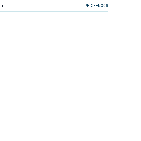
in
PRIO-EN006