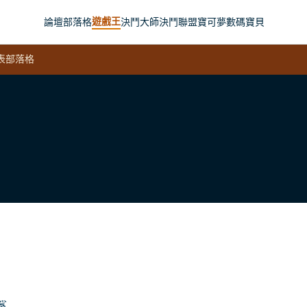
遊戲王
論壇
部落格
決鬥大師
決鬥聯盟
寶可夢
數碼寶貝
表
部落格
鯊