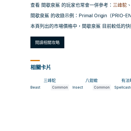
查看 間歇泉鯊 的玩家也常會一併參考：
三峰駝
間歇泉鯊 的收錄示例：Primal Origin（PRIO-
本頁列出的市場價格中，間歇泉鯊 目前較低的快照約為
閱讀相關攻略
相關卡片
三峰駝
八鉗蠍
有法
Beast
Common
Insect
Common
Spellcast