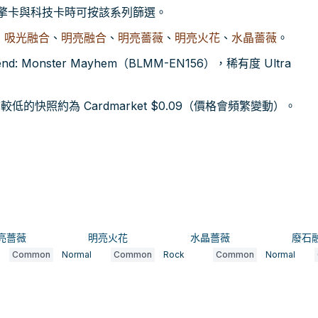
引擎卡與科技卡時可按該系列篩選。
：
吸光融合
、
明亮融合
、
明亮薔薇
、
明亮火花
、
水晶薔薇
。
d: Monster Mayhem（BLMM-EN156），稀有度 Ultra
的快照約為 Cardmarket $0.09（價格會頻繁變動）。
亮薔薇
明亮火花
水晶薔薇
廢石
Common
Normal
Common
Rock
Common
Normal