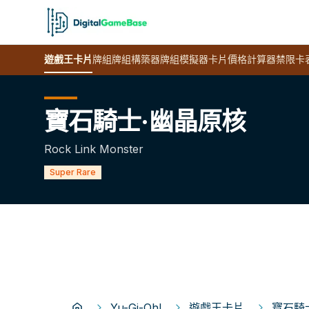
遊戲王
卡片
牌組
牌組構築器
牌組模擬器
卡片價格計算器
禁限卡
寶石騎士·幽晶原核
Rock Link Monster
Super Rare
Yu-Gi-Oh!
遊戲王卡片
寶石騎