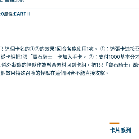
:
0
屬性
:
EARTH
只 這個卡名的①②的效果1回合各能使用1次。 ①：這張卡連接
從卡組把1張「寶石騎士」卡加入手卡。 ②：支付1000基本分
·除外狀態的怪獸作為融合素材回到卡組，把1只「寶石騎士」融
這個效果特殊召喚的怪獸在這個回合不能直接攻擊。
卡片系列