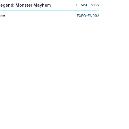
 Legend: Monster Mayhem
BLMM-EN156
rce
EXFO-EN092