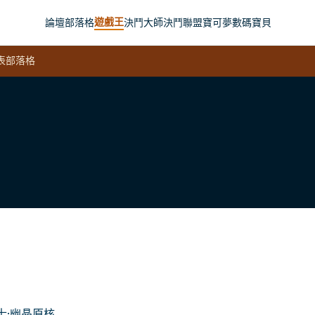
遊戲王
論壇
部落格
決鬥大師
決鬥聯盟
寶可夢
數碼寶貝
表
部落格
士·幽晶原核