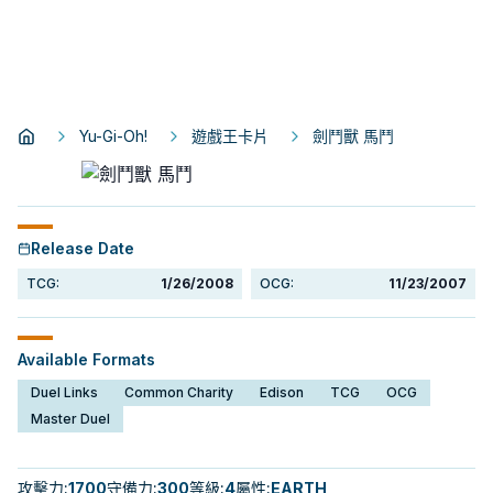
Yu-Gi-Oh!
遊戲王卡片
劍鬥獸 馬鬥
Release Date
TCG:
1/26/2008
OCG:
11/23/2007
Available Formats
Duel Links
Common Charity
Edison
TCG
OCG
Master Duel
攻擊力
:
1700
守備力
:
300
等級
:
4
屬性
:
EARTH