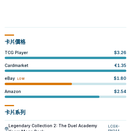
卡片價格
TCG Player
$
3.26
Cardmarket
€
1.35
eBay
$
1.80
LOW
Amazon
$
2.54
卡片系列
Legendary Collection 2: The Duel Academy
LCGX-
EN244