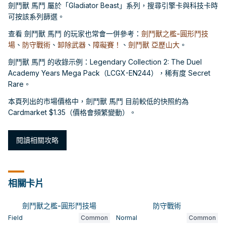
劍鬥獸 馬鬥 屬於「Gladiator Beast」系列，搜尋引擎卡與科技卡時
可按該系列篩選。
查看 劍鬥獸 馬鬥 的玩家也常會一併參考：
劍鬥獸之檻-圓形鬥技
場
、
防守戰術
、
卸除武器
、
障礙賽！
、
劍鬥獸 亞歷山大
。
劍鬥獸 馬鬥 的收錄示例：Legendary Collection 2: The Duel
Academy Years Mega Pack（LCGX-EN244），稀有度 Secret
Rare。
本頁列出的市場價格中，劍鬥獸 馬鬥 目前較低的快照約為
Cardmarket $1.35（價格會頻繁變動）。
閱讀相關攻略
相關卡片
劍鬥獸之檻-圓形鬥技場
防守戰術
Field
Common
Normal
Common