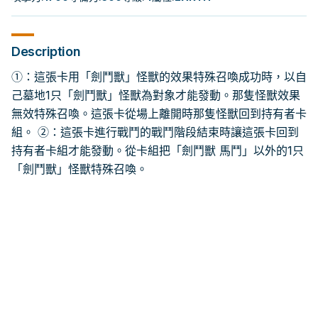
Description
①：這張卡用「劍鬥獸」怪獸的效果特殊召喚成功時，以自
己墓地1只「劍鬥獸」怪獸為對象才能發動。那隻怪獸效果
無效特殊召喚。這張卡從場上離開時那隻怪獸回到持有者卡
組。 ②：這張卡進行戰鬥的戰鬥階段結束時讓這張卡回到
持有者卡組才能發動。從卡組把「劍鬥獸 馬鬥」以外的1只
「劍鬥獸」怪獸特殊召喚。