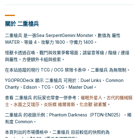
關於 二重槍兵
二重槍兵 是一張Sea SerpentGemini Monster，數值為 屬性
WATER、等級 4、攻擊力 1800、守備力 1400。
怪獸卡透過召喚、戰鬥與效果爭奪場面；請留意等級 / 階級 / 連接
與屬性，方便額外卡組與檢索。
在本站追蹤的現行 TCG / OCG 禁限卡表中，二重槍兵 為無限制。
YGOPRODeck 顯示 二重槍兵 可用於：Duel Links、Common
Charity、Edison、TCG、OCG、Master Duel。
查看 二重槍兵 的玩家也常會一併參考：
催眠外星人
、
古代的機械騎
士
、
水面之艾瑞莎
、
炎妖蝶 維爾普斯
、
化合獸 碳素蟹
。
二重槍兵 的收錄示例：Phantom Darkness（PTDN-EN025），稀
有度 Common。
本頁列出的市場價格中，二重槍兵 目前較低的快照約為