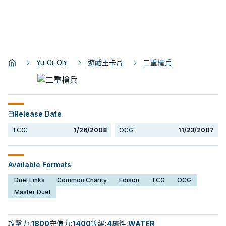
Yu-Gi-Oh!
遊戲王卡片
二重槍兵
Release Date
TCG:
1/26/2008
OCG:
11/23/2007
Available Formats
Duel Links
Common Charity
Edison
TCG
OCG
Master Duel
攻擊力
:
1800
守備力
:
1400
等級
:
4
屬性
:
WATER