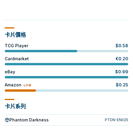
卡片價格
TCG Player
$
0.58
Cardmarket
€
0.20
eBay
$
0.99
Amazon
$
0.25
LOW
卡片系列
Phantom Darkness
PTDN-EN025