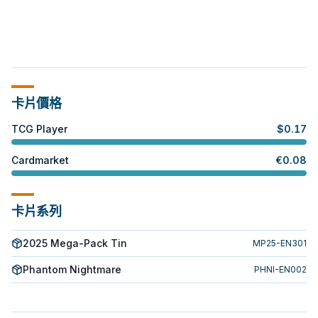
卡片價格
TCG Player
$
0.17
Cardmarket
€
0.08
卡片系列
2025 Mega-Pack Tin
MP25-EN301
Phantom Nightmare
PHNI-EN002