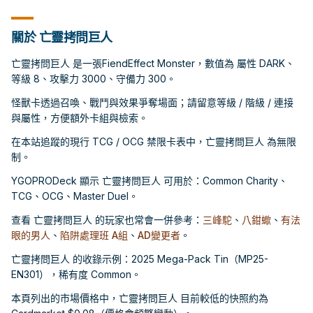
關於 亡靈拷問巨人
亡靈拷問巨人 是一張FiendEffect Monster，數值為 屬性 DARK、
等級 8、攻擊力 3000、守備力 300。
怪獸卡透過召喚、戰鬥與效果爭奪場面；請留意等級 / 階級 / 連接
與屬性，方便額外卡組與檢索。
在本站追蹤的現行 TCG / OCG 禁限卡表中，亡靈拷問巨人 為無限
制。
YGOPRODeck 顯示 亡靈拷問巨人 可用於：Common Charity、
TCG、OCG、Master Duel。
查看 亡靈拷問巨人 的玩家也常會一併參考：
三峰駝
、
八鉗蠍
、
有法
眼的男人
、
陷阱處理班 A組
、
AD變更者
。
亡靈拷問巨人 的收錄示例：2025 Mega-Pack Tin（MP25-
EN301），稀有度 Common。
本頁列出的市場價格中，亡靈拷問巨人 目前較低的快照約為