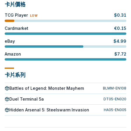
卡片價格
TCG Player
$
0.31
LOW
Cardmarket
€
0.15
eBay
$
4.99
Amazon
$
7.72
卡片系列
Battles of Legend: Monster Mayhem
BLMM-EN108
Duel Terminal 5a
DT05-EN020
Hidden Arsenal 5: Steelswarm Invasion
HA05-EN005