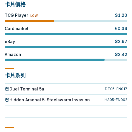
卡片價格
TCG Player
$
1.20
LOW
Cardmarket
€
0.34
eBay
$
2.97
Amazon
$
2.42
卡片系列
Duel Terminal 5a
DT05-EN017
Hidden Arsenal 5: Steelswarm Invasion
HA05-EN002