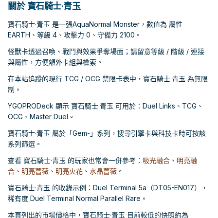
關於 寶石騎士·青玉
寶石騎士·青玉 是一張AquaNormal Monster，數值為 屬性
EARTH、等級 4、攻擊力 0、守備力 2100。
怪獸卡透過召喚、戰鬥與效果爭奪場面；請留意等級 / 階級 / 連接
與屬性，方便額外卡組與檢索。
在本站追蹤的現行 TCG / OCG 禁限卡表中，寶石騎士·青玉 為無限
制。
YGOPRODeck 顯示 寶石騎士·青玉 可用於：Duel Links、TCG、
OCG、Master Duel。
寶石騎士·青玉 屬於「Gem-」系列，搜尋引擎卡與科技卡時可按該
系列篩選。
查看 寶石騎士·青玉 的玩家也常會一併參考：
吸光融合
、
明亮融
合
、
明亮薔薇
、
明亮火花
、
水晶薔薇
。
寶石騎士·青玉 的收錄示例：Duel Terminal 5a（DT05-EN017），
稀有度 Duel Terminal Normal Parallel Rare。
本頁列出的市場價格中，寶石騎士·青玉 目前較低的快照約為