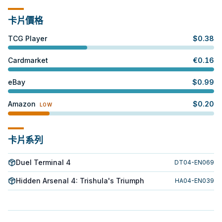
卡片價格
TCG Player
$
0.38
Cardmarket
€
0.16
eBay
$
0.99
Amazon
$
0.20
LOW
卡片系列
Duel Terminal 4
DT04-EN069
Hidden Arsenal 4: Trishula's Triumph
HA04-EN039