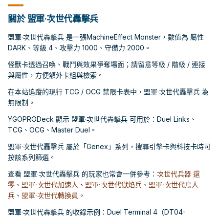
關於 盟軍·次世代轟擊兵
盟軍·次世代轟擊兵 是一張MachineEffect Monster，數值為 屬性
DARK、等級 4、攻擊力 1000、守備力 2000。
怪獸卡透過召喚、戰鬥與效果爭奪場面；請留意等級 / 階級 / 連接
與屬性，方便額外卡組與檢索。
在本站追蹤的現行 TCG / OCG 禁限卡表中，盟軍·次世代轟擊兵 為
無限制。
YGOPRODeck 顯示 盟軍·次世代轟擊兵 可用於：Duel Links、
TCG、OCG、Master Duel。
盟軍·次世代轟擊兵 屬於「Genex」系列，搜尋引擎卡與科技卡時可
按該系列篩選。
查看 盟軍·次世代轟擊兵 的玩家也常會一併參考：
次世代兵器 還
零
、
盟軍·次世代加速人
、
盟軍·次世代獄焰兵
、
盟軍·次世代鳥人
兵
、
盟軍·次世代轉換員
。
盟軍·次世代轟擊兵 的收錄示例：Duel Terminal 4（DT04-